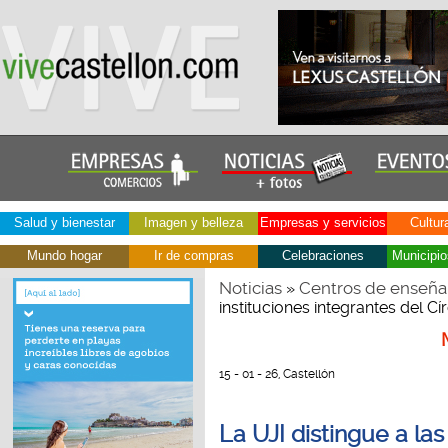
Salud y bienestar
Imagen y belleza
Empresas y servicios
Cultur
Mundo hogar
Ir de compras
Celebraciones
Municipio
Noticias
Centros de enseña
»
instituciones integrantes del 
15 - 01 - 26, Castellón
La UJI distingue a la