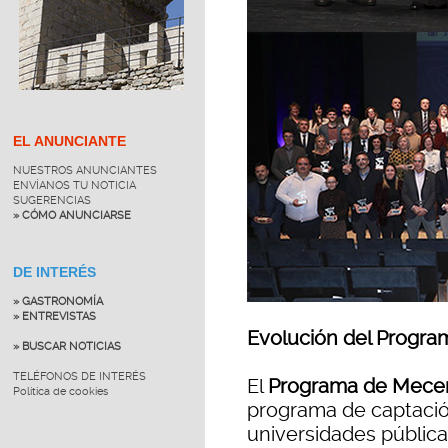
EL ANUNCIANTE
NUESTROS ANUNCIANTES
ENVÍANOS TU NOTICIA
SUGERENCIAS
» CÓMO ANUNCIARSE
DE INTERÉS
» GASTRONOMÍA
» ENTREVISTAS
Evolución del Progra
» BUSCAR NOTICIAS
TELÉFONOS DE INTERÉS
El
Programa de Mecena
Política de cookies
programa de captació
universidades públic