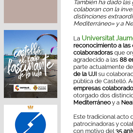
También ha dado las 
colaboran con la inve
distinciones extraordi
Mediterráneo» y a Ne
Universitat Jaum
La
reconocimiento a las 
colaboradoras
que or
agradecido a las
88 e
parte actualmente de
de la UJI
su colaborac
pública de Castelló. 
empresas colaborador
otorgado dos distinci
Mediterráneo
y a
Neal
Este tradicional acto
patrocinadoras y cola
con motivo del
35 ani