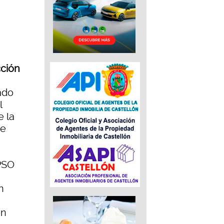
cción
ado
l
e la
de
PSO
n
ón