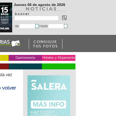
Jueves 06 de agosto de 2026
b u s c a r
de
hasta
a
Gastronomía
Hoteles y Alojamiento
da vez
« volver