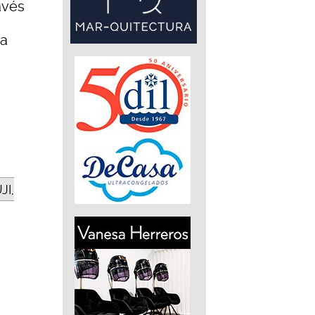
avés
va
JI,