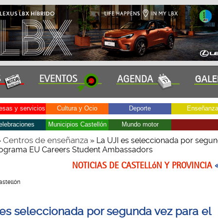
sas y servicios
Cultura y Ocio
Deporte
Enseñanz
elebraciones
Municipios Castellón
Mundo motor
Centros de enseñanza
»
» La UJI es seleccionada por segun
programa EU Careers Student Ambassadors
NOTICIAS DE CASTELLóN Y PROVINCIA
Castellón
 es seleccionada por segunda vez para el