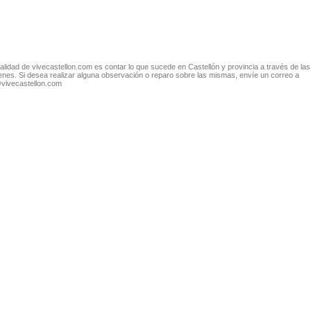
nalidad de vivecastellon.com es contar lo que sucede en Castellón y provincia a través de las
nes. Si desea realizar alguna observación o reparo sobre las mismas, envíe un correo a
@vivecastellon.com