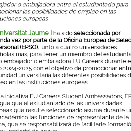
jador o embajadora entre el estudiantado para
ocionar las posibilidades de empleo en las
ituciones europeas
niversitat Jaume I
ha sido
seleccionada por
nda vez por parte de la Oficina Europea de Sele
ersonal (EPSO)
, junto a cuatro universidades
ñolas más, para tener un miembro del estudiant
 embajador o embajadora EU Careers durante e
o 2024-2025 con el objetivo de promocionar entr
idad universitaria las diferentes posibilidades 
eo en las instituciones europeas.
la iniciativa EU Careers Student Ambassadors, E
igue que el estudiantado de las universidades
peas que resulte seleccionado asuma durante u
académico las funciones de representante de la
na, que se responsabilizará de facilitarle formaci