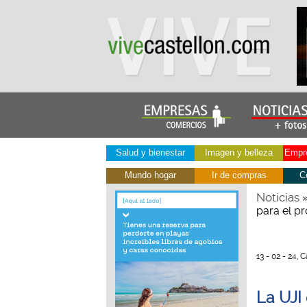
Salud y bienestar
Imagen y belleza
Empre
Mundo hogar
Ir de compras
C
Noticias
para el 
13 - 02 - 24, 
La UJI