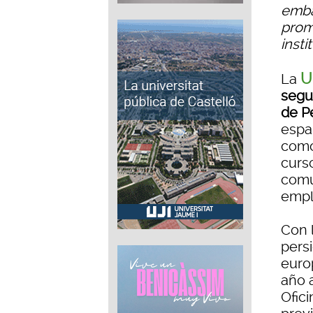
emba
prom
inst
U
La
segu
de P
espa
como
curs
comun
empl
Con 
pers
euro
año 
Ofici