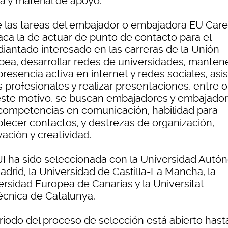
a y material de apoyo.
e las tareas del embajador o embajadora EU Care
aca la de actuar de punto de contacto para el
diantado interesado en las carreras de la Unión
pea, desarrollar redes de universidades, manten
resencia activa en internet y redes sociales, asist
s profesionales y realizar presentaciones, entre o
este motivo, se buscan embajadores y embajado
competencias en comunicación, habilidad para
blecer contactos, y destrezas de organización,
ación y creatividad.
JI ha sido seleccionada con la Universidad Aut
adrid, la Universidad de Castilla-La Mancha, la
ersidad Europea de Canarias y la Universitat
tècnica de Catalunya.
riodo del proceso de selección está abierto hasta