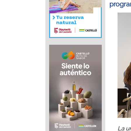
progra
La u