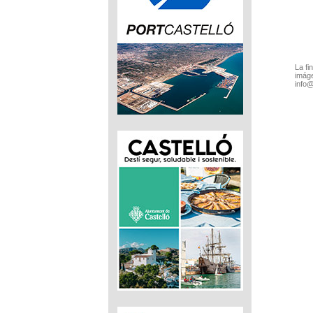
La fi
imáge
info