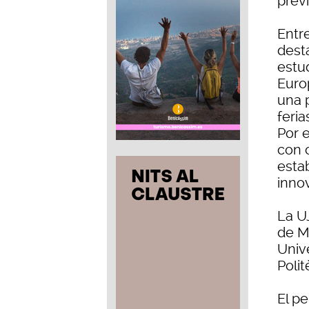
previ
Entr
dest
estu
Euro
una p
feria
Por 
con 
esta
innov
La U
de M
Univ
Poli
El pe