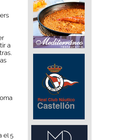
ers
er
ir a
tras.
ras
ónoma
 el 5