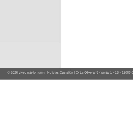
© 2026 vivecastellon.com | Noticias Castellón | C/ La Olivera, 5 - portal 1 - 1B - 12005 