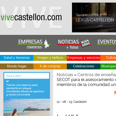
Salud y bienestar
Imagen y belleza
Empresas y servicios
Cultur
Mundo hogar
Ir de compras
Celebraciones
Municipio
Noticias
Centros de enseña
»
SECOT para el asesoramiento 
miembros de la comunidad univ
12 - 06 - 23, Castellón