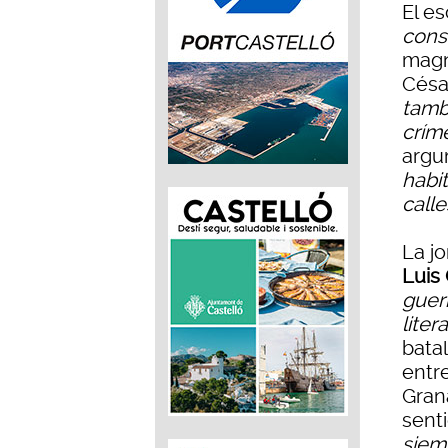
El es
cons
magn
Césa
tamb
críme
argu
habi
call
La j
Luis 
guerr
liter
batal
entre
Gran
senti
siem