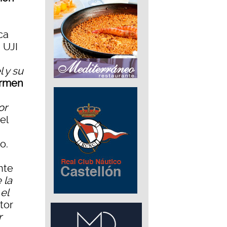
ca
 UJI
 y su
rmen
or
el
o.
nte
 la
el
tor
r