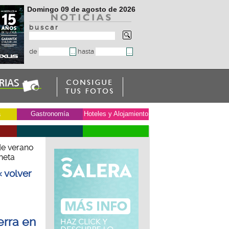
Domingo 09 de agosto de 2026
b u s c a r
de
hasta
a
Gastronomía
Hoteles y Alojamiento
de verano
neta
« volver
erra en