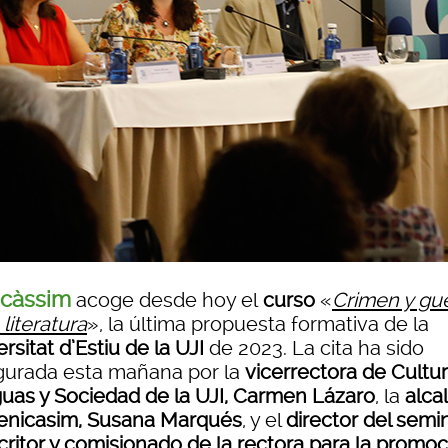
icàssim
acoge desde hoy el
curso
«
Crimen y gu
 literatura
», la última propuesta formativa de la
rsitat d’Estiu de la UJI
de 2023. La cita ha sido
gurada esta mañana por la
vicerrectora de Cultur
uas y Sociedad de la UJI, Carmen Lázaro
, la
alca
enicasim, Susana Marqués
, y el
director del semin
critor y comisionado de la rectora para la promo