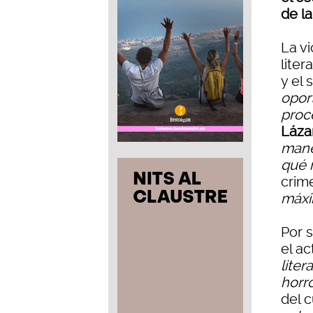
de la
La v
liter
y el
opor
proce
Láza
mane
qué 
crim
máxi
Por 
el a
liter
horro
del c