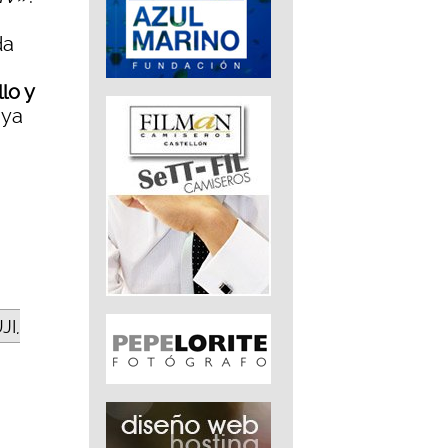
da
lo y
 ya
.
JI,