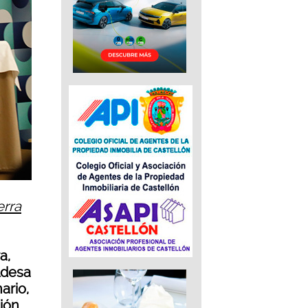
erra
a,
ldesa
ario,
ción