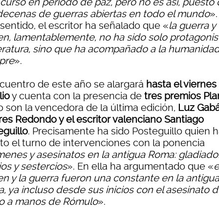
 curso en periodo de paz, pero no es así, puesto
decenas de guerras abiertas en todo el mundo
».
sentido, el escritor ha señalado que «
la guerra y 
en, lamentablemente, no ha sido solo protagonis
iteratura, sino que ha acompañado a la humanida
pre
».
ncuentro de este año se alargará
hasta el viernes 
lio
y cuenta con la presencia de
tres premios Pla
 son la vencedora de la última edición,
Luz Gabá
res Redondo y el escritor valenciano Santiago
eguillo
. Precisamente ha sido Posteguillo quien 
rto el turno de intervenciones con la ponencia
menes y asesinatos en la antigua Roma: gladiado
ios y sestercios
». En ella ha argumentado que «
e
en y la guerra fueron una constante en la antigu
, ya incluso desde sus inicios con el asesinato 
 a manos de Rómulo
».