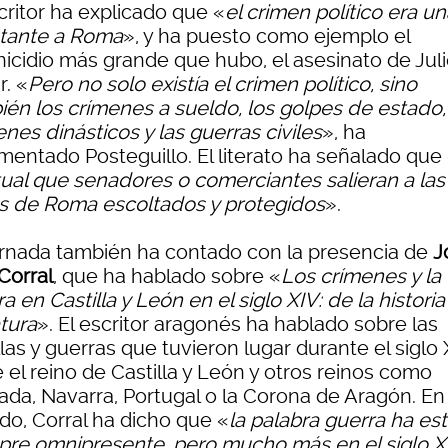
critor ha explicado que «
el crimen político era u
tante a Roma
», y ha puesto como ejemplo el
icidio más grande que hubo, el asesinato de Jul
r. «
Pero no solo existía el crimen político, sino
ién los crímenes a sueldo, los golpes de estado,
nes dinásticos y las guerras civiles
», ha
mentado Posteguillo. El literato ha señalado que
tual que senadores o comerciantes salieran a las
es de Roma escoltados y protegidos
».
ornada también ha contado con la presencia de
J
Corral
, que ha hablado sobre «
Los crímenes y la
a en Castilla y León en el siglo XIV: de la historia 
atura
». El escritor aragonés ha hablado sobre las
las y guerras que tuvieron lugar durante el siglo 
 el reino de Castilla y León y otros reinos como
ada, Navarra, Portugal o la Corona de Aragón. En
do, Corral ha dicho que «
la palabra guerra ha es
pre omnipresente, pero mucho más en el siglo X