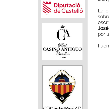
La j
sobr
escr
José
por l
Fuen