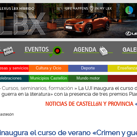
sas y servicios
Cultura y Ocio
Deporte
Enseñanz
elebraciones
Municipios Castellón
Mundo motor
Cursos, seminarios, formación
»
» La UJI inaugura el curso 
guerra en la literatura» con la presencia de tres premios Pla
NOTICIAS DE CASTELLóN Y PROVINCIA
Castellón
 inaugura el curso de verano «Crimen y gu