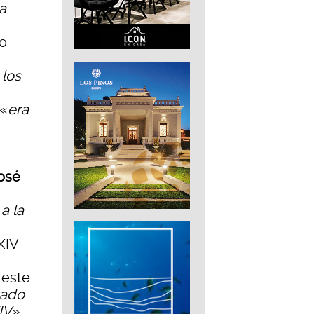
na
io
 los
 «
era
osé
a la
XIV
 este
tado
IV
».