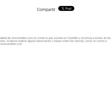
Compartir :
nalidad de vivecastellon.com es contar lo que sucede en Castellón y provincia a través de las
nes. Si desea realizar alguna observación o reparo sobre las mismas, envíe un correo a
@vivecastellon.com