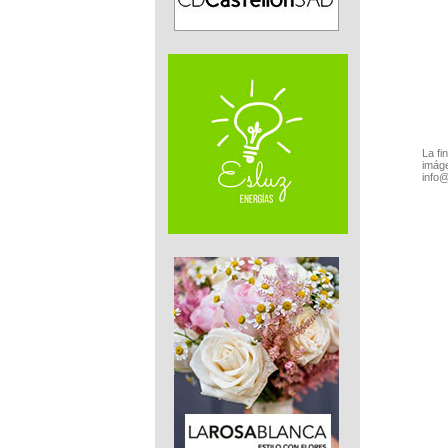
La fi
imáge
info