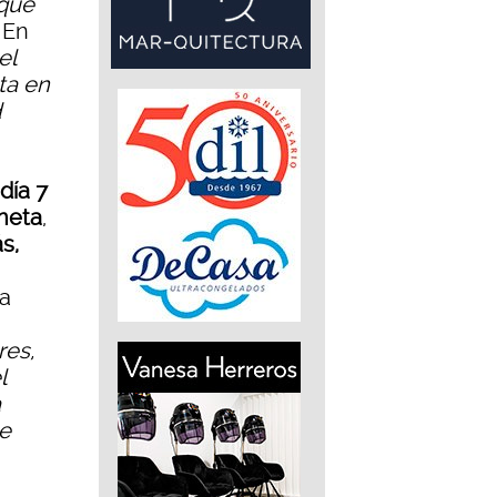
 que
 En
el
ta en
d
día 7
neta
,
s,
ha
res,
l
a
de