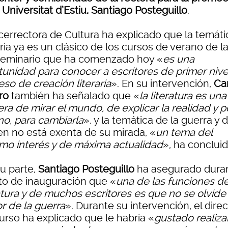
 Universitat d’Estiu, Santiago Posteguillo
.
icerrectora de Cultura ha explicado que la temáti
aria ya es un clásico de los cursos de verano de la
 seminario que ha comenzado hoy «
es una
tunidad para conocer a escritores de primer nivel
so de creación literaria
». En su intervención,
Ca
ro
también ha señalado que «
la literatura es una
ra de mirar el mundo, de explicar la realidad y p
no, para cambiarla
», y la temática de la guerra y d
en no está exenta de su mirada, «
un tema del
mo interés y de máxima actualidad
», ha concluid
su parte,
Santiago Posteguillo
ha asegurado dura
cto de inauguración que «
una de las funciones de
atura y de muchos escritores es que no se olvide 
r de la guerra
». Durante su intervención, el direc
urso ha explicado que le habría «
gustado realiza