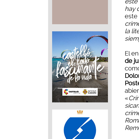
este
hay 
este 
crim
la l
siem
El e
de ju
como
Dolo
Post
abie
«
Crí
sicar
crim
Roma
Remo