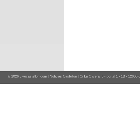
© 2026 vivecastellon.com | Noticias Castellón | C/ La Olivera, 5 - portal 1 - 1B - 12005 