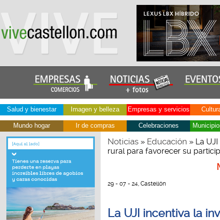
Salud y bienestar
Imagen y belleza
Empresas y servicios
Cultur
Mundo hogar
Ir de compras
Celebraciones
Municipio
Noticias
Educación
»
» La UJI 
rural para favorecer su partici
29 - 07 - 24, Castellón
La UJI incentiva la in