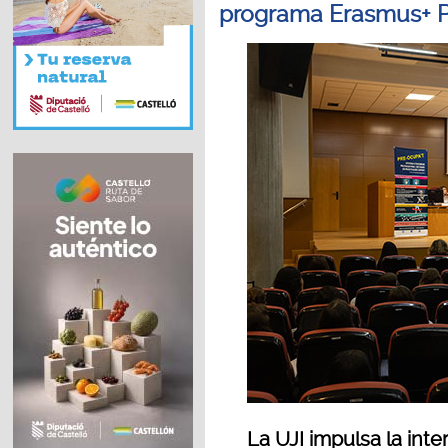
programa Erasmus+ P
La UJI impulsa la int