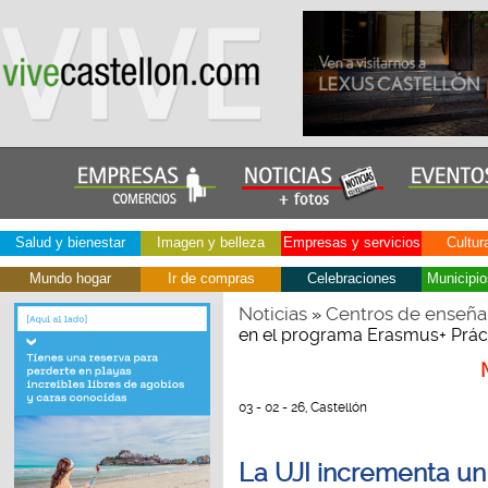
Salud y bienestar
Imagen y belleza
Empresas y servicios
Cultur
Mundo hogar
Ir de compras
Celebraciones
Municipio
Noticias
Centros de enseña
»
en el programa Erasmus+ Prác
03 - 02 - 26, Castellón
La UJI incrementa un 