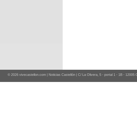
© 2026 vivecastellon.com | Noticias Castellón | C/ La Olivera, 5 - portal 1 - 1B - 12005 