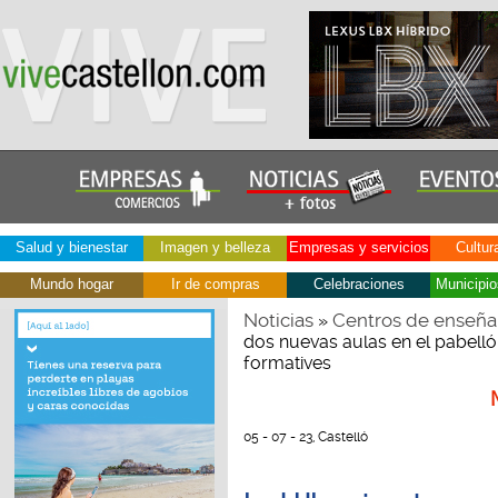
Salud y bienestar
Imagen y belleza
Empresas y servicios
Cultur
Mundo hogar
Ir de compras
Celebraciones
Municipio
Noticias
Centros de enseña
»
dos nuevas aulas en el pabelló
formatives
05 - 07 - 23, Castelló