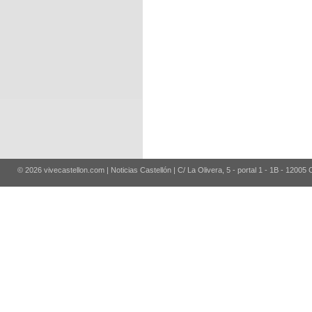
© 2026 vivecastellon.com | Noticias Castellón | C/ La Olivera, 5 - portal 1 - 1B - 12005 