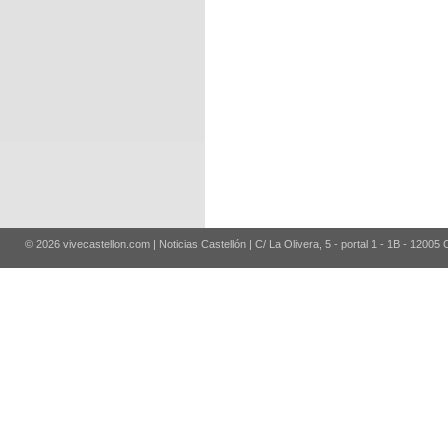
© 2026 vivecastellon.com | Noticias Castellón | C/ La Olivera, 5 - portal 1 - 1B - 12005 