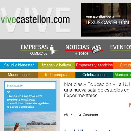
Salud y bienestar
Imagen y belleza
Empresas y servicios
Cultur
Mundo hogar
Ir de compras
Celebraciones
Municipio
Noticias
Educación
»
» La UJI
una nueva sala de estudios en 
Experimentales
26 - 12 - 24, Castellón