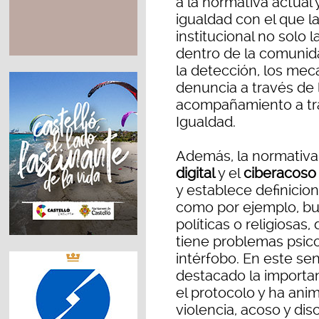
a la normativa actual
igualdad con el que la
institucional no solo l
dentro de la comunida
la detección, los mec
denuncia a través de l
acompañamiento a tra
Igualdad.
Además, la normativa 
digital
y el
ciberacos
y establece definicio
como por ejemplo, bur
políticas o religiosas
tiene problemas psico
intérfobo. En este se
destacado la importan
el protocolo y ha ani
violencia, acoso y dis