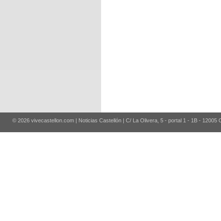
© 2026 vivecastellon.com | Noticias Castellón | C/ La Olivera, 5 - portal 1 - 1B - 12005 