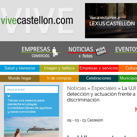
Salud y bienestar
Imagen y belleza
Empresas y servicios
Cultur
Mundo hogar
Ir de compras
Celebraciones
Municipio
Noticias
Especiales
»
» La UJI
detección y actuación frente a
discriminación
09 - 03 - 23, Castellón