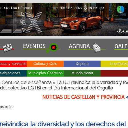
sas y servicios
Cultura y Ocio
Deporte
Enseñanz
elebraciones
Municipios Castellón
Mundo motor
Centros de enseñanza
»
» La UJI reivindica la diversidad y lo
el colectivo LGTBI en el Día Internacional del Orgullo
NOTICIAS DE CASTELLóN Y PROVINCIA
Castellón
reivindica la diversidad y los derechos del