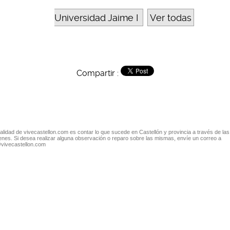
Universidad Jaime I
Ver todas
Compartir :
nalidad de vivecastellon.com es contar lo que sucede en Castellón y provincia a través de las
nes. Si desea realizar alguna observación o reparo sobre las mismas, envíe un correo a
@vivecastellon.com