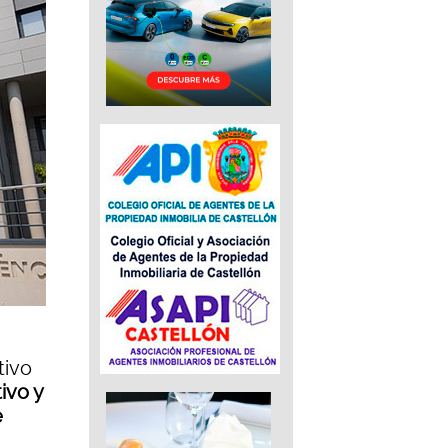
tivo
ivo y
e