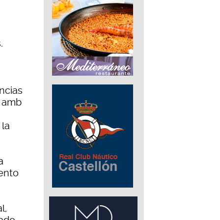
.
encias
: amb
 la
a
ento
l,