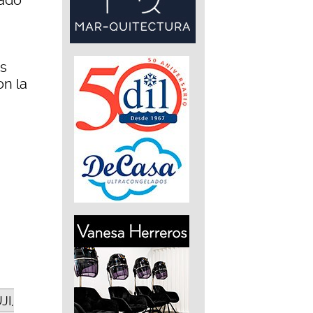
cado
es
on la
JI,