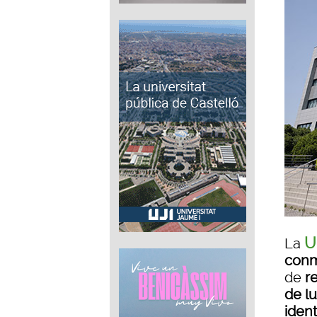
U
La
conm
de
r
de lu
iden