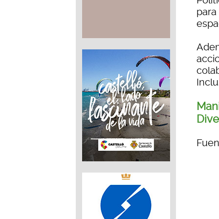
Polí
para
espac
Ademá
accio
colab
Inclu
Mani
Dive
Fuen