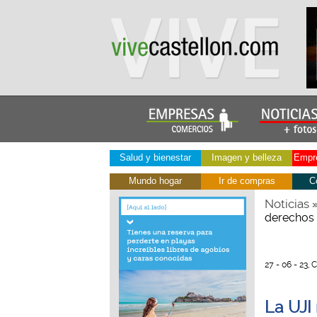
Salud y bienestar
Imagen y belleza
Empre
Mundo hogar
Ir de compras
C
Noticias
derechos d
27 - 06 - 23, 
La UJI 