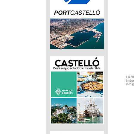
La fi
imáge
info