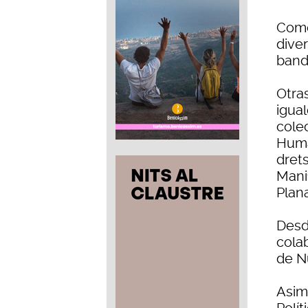
Como
diver
band
Otras
igual
colec
Huma
drets
Manif
Plana
Desd
cola
de N
Asim