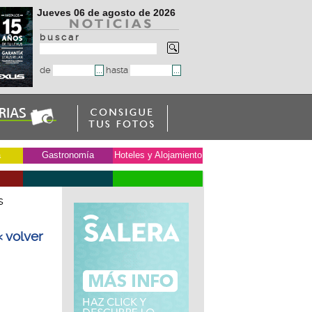
Jueves 06 de agosto de 2026
b u s c a r
de
hasta
a
Gastronomía
Hoteles y Alojamiento
s
« volver