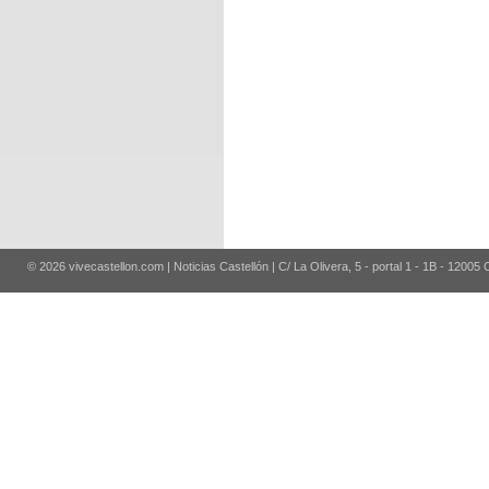
© 2026 vivecastellon.com | Noticias Castellón | C/ La Olivera, 5 - portal 1 - 1B - 12005 