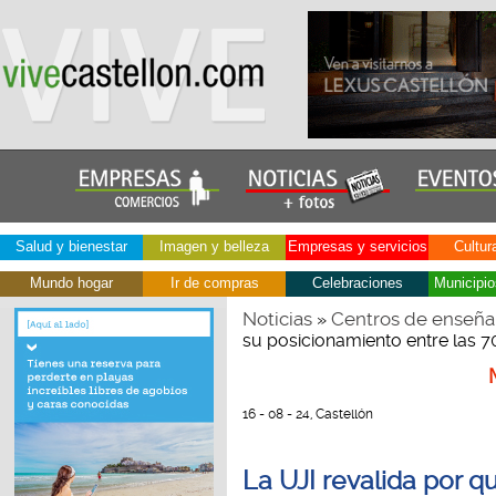
Salud y bienestar
Imagen y belleza
Empresas y servicios
Cultur
Mundo hogar
Ir de compras
Celebraciones
Municipio
Noticias
Centros de enseña
»
su posicionamiento entre las 
16 - 08 - 24, Castellón
La UJI revalida por q