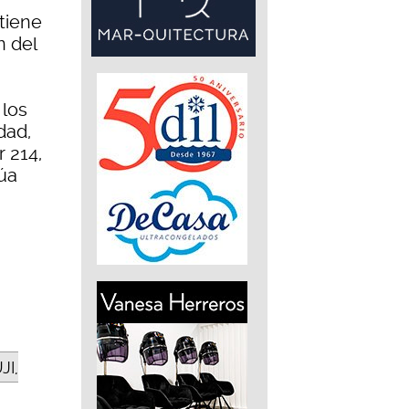
 tiene
n del
 los
dad,
r 214,
úa
JI,