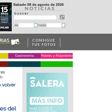
Sabado 08 de agosto de 2026
b u s c a r
de
hasta
a
Gastronomía
Hoteles y Alojamiento
res
co
« volver
es del