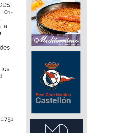
 ODS
 101-
e
 la
.
ades
 los
d
1.751