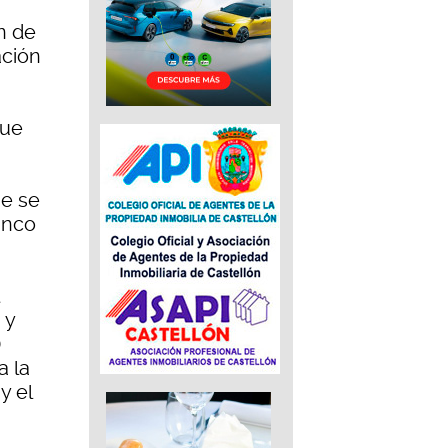
n de
ación
que
ue se
inco
t
 y
)
a la
y el