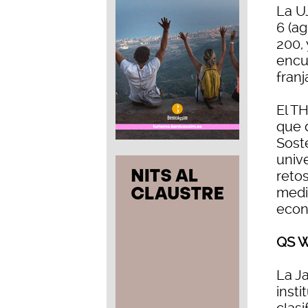
La U
6 (ag
200, 
encue
franj
El T
que 
Sost
univ
reto
medio
econ
QS W
La J
insti