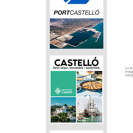
La fi
imáge
info