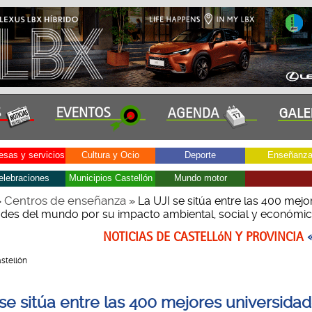
sas y servicios
Cultura y Ocio
Deporte
Enseñanz
elebraciones
Municipios Castellón
Mundo motor
Centros de enseñanza
»
» La UJI se sitúa entre las 400 mejo
ades del mundo por su impacto ambiental, social y económi
NOTICIAS DE CASTELLóN Y PROVINCIA
astellón
 se sitúa entre las 400 mejores universidad