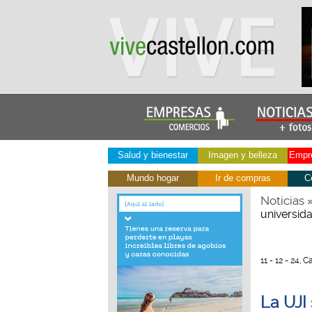
Salud y bienestar
Imagen y belleza
Empre
Mundo hogar
Ir de compras
C
Noticias
universid
11 - 12 - 24, C
La UJI