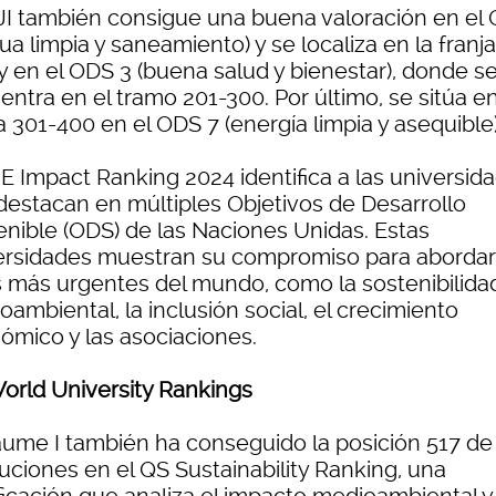
JI también consigue una buena valoración en el
ua limpia y saneamiento) y se localiza en la franja
y en el ODS 3 (buena salud y bienestar), donde s
ntra en el tramo 201-300. Por último, se sitúa en
a 301-400 en el ODS 7 (energía limpia y asequible)
HE Impact Ranking 2024 identifica a las universid
destacan en múltiples Objetivos de Desarrollo
enible (ODS) de las Naciones Unidas. Estas
ersidades muestran su compromiso para abordar
s más urgentes del mundo, como la sostenibilida
ambiental, la inclusión social, el crecimiento
ómico y las asociaciones.
orld University Rankings
aume I también ha conseguido la posición 517 de 
tuciones en el QS Sustainability Ranking, una