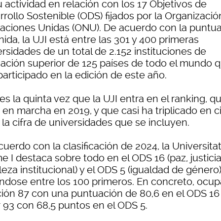
 actividad en relación con los 17 Objetivos de
rollo Sostenible (ODS) fijados por la Organizació
Naciones Unidas (ONU). De acuerdo con la puntu
ida, la UJI está entre las 301 y 400 primeras
rsidades de un total de 2.152 instituciones de
ación superior de 125 países de todo el mundo 
articipado en la edición de este año.
es la quinta vez que la UJI entra en el ranking, q
 en marcha en 2019, y que casi ha triplicado en c
la cifra de universidades que se incluyen.
uerdo con la clasificación de 2024, la Universita
 I destaca sobre todo en el ODS 16 (paz, justicia
leza institucional) y el ODS 5 (igualdad de género
ándose entre los 100 primeros. En concreto, ocup
ción 87 con una puntuación de 80,6 en el ODS 16 
r 93 con 68,5 puntos en el ODS 5.