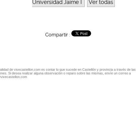
Universidad Jaime I
Ver todas
Compartir :
nalidad de vivecastellon.com es contar lo que sucede en Castellón y provincia a través de las
nes. Si desea realizar alguna observación o reparo sobre las mismas, envíe un correo a
@vivecastellon.com