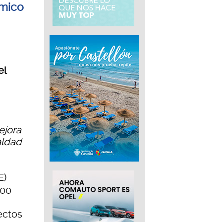
ómico
el
ejora
aldad
E)
400
ectos