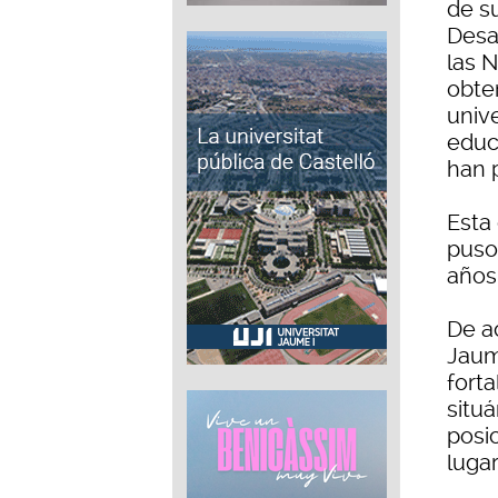
de su
Desar
las 
obten
unive
educ
han p
Esta 
puso
años 
De ac
Jaume
forta
situ
posi
luga