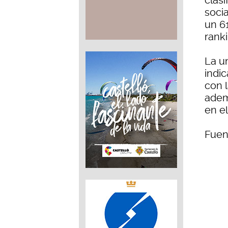
clas
socia
un 61
ranki
La u
indi
con l
adem
en el
Fuen