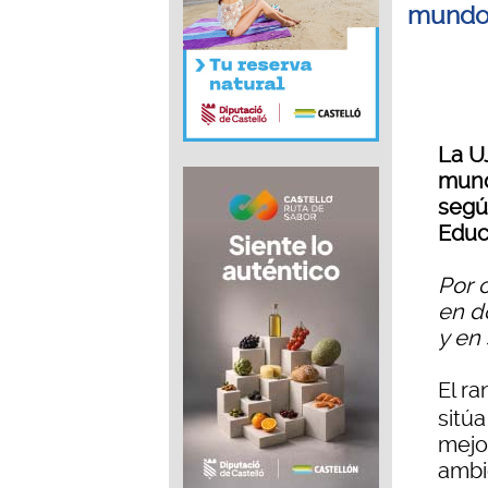
mundo 
La UJ
mund
segú
Educ
Por o
en d
y en
El r
sitúa
mejo
ambi