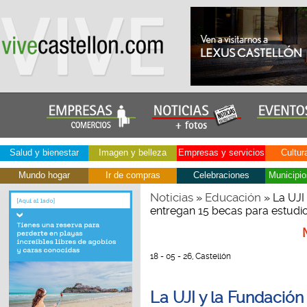
Salud y bienestar
Imagen y belleza
Empresas y servicios
Cultur
Mundo hogar
Ir de compras
Celebraciones
Municipio
Noticias
Educación
»
» La UJI
entregan 15 becas para estud
18 - 05 - 26, Castellón
La UJI y la Fundaci