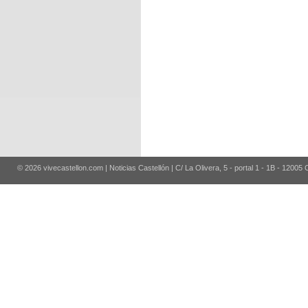
© 2026 vivecastellon.com | Noticias Castellón | C/ La Olivera, 5 - portal 1 - 1B - 12005 