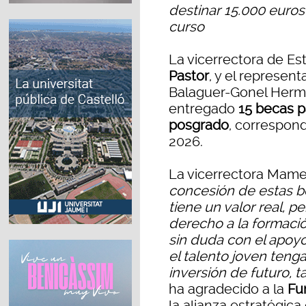
destinar 15.000 euro
curso
La vicerrectora de Es
Pastor
, y el represen
Balaguer-Gonel Her
entregado
15 becas pa
posgrado
, correspon
2026.
La vicerrectora Mame
concesión de estas b
tiene un valor real, p
derecho a la formación
sin duda con el apoyo
el talento joven ten
inversión de futuro, 
ha agradecido a la
Fu
la alianza estratégica