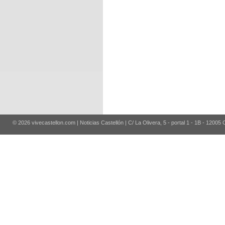
© 2026 vivecastellon.com | Noticias Castellón | C/ La Olivera, 5 - portal 1 - 1B - 12005 