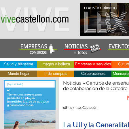
Salud y bienestar
Imagen y belleza
Empresas y servicios
Cultur
Mundo hogar
Ir de compras
Celebraciones
Municipio
Noticias
Centros de enseña
»
de colaboración de la Cátedra 
08 - 07 - 22, Castellón
La UJI y la Generalit