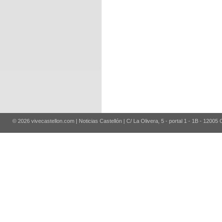
© 2026 vivecastellon.com | Noticias Castellón | C/ La Olivera, 5 - portal 1 - 1B - 12005 