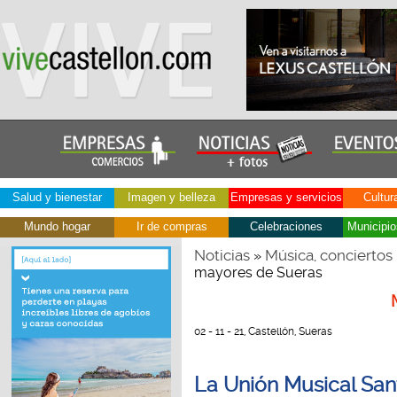
Salud y bienestar
Imagen y belleza
Empresas y servicios
Cultur
Mundo hogar
Ir de compras
Celebraciones
Municipio
Noticias
Música, conciertos
»
mayores de Sueras
02 - 11 - 21, Castellón, Sueras
La Unión Musical Santa