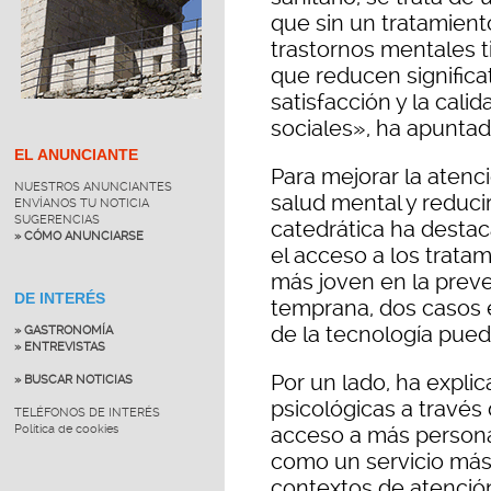
que sin un tratamien
trastornos mentales 
que reducen significa
satisfacción y la cal
sociales», ha apuntad
EL ANUNCIANTE
Para mejorar la atenc
NUESTROS ANUNCIANTES
salud mental y reduci
ENVÍANOS TU NOTICIA
SUGERENCIAS
catedrática ha destac
» CÓMO ANUNCIARSE
el acceso a los tratam
más joven en la preve
DE INTERÉS
temprana, dos casos 
de la tecnología pued
» GASTRONOMÍA
» ENTREVISTAS
Por un lado, ha expli
» BUSCAR NOTICIAS
psicológicas a través 
TELÉFONOS DE INTERÉS
Política de cookies
acceso a más personas
como un servicio más
contextos de atención