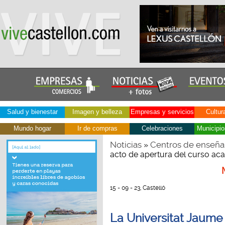
Salud y bienestar
Imagen y belleza
Empresas y servicios
Cultur
Mundo hogar
Ir de compras
Celebraciones
Municipio
Noticias
Centros de enseña
»
acto de apertura del curso a
15 - 09 - 23, Castelló
La Universitat Jaume