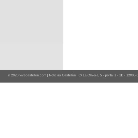
© 2026 vivecastellon.com | Noticias Castellón | C/ La Olivera, 5 - portal 1 - 1B - 12005 