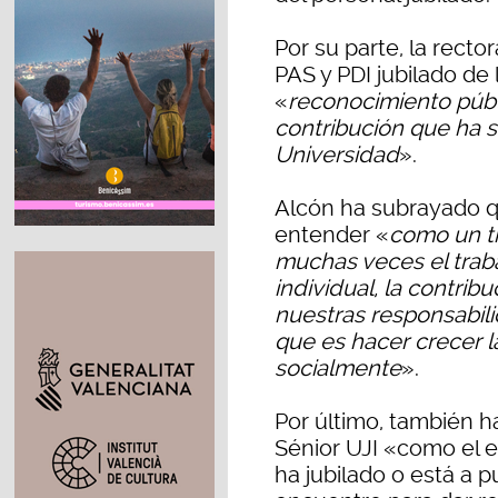
Por su parte, la rect
PAS y PDI jubilado de 
«
reconocimiento públic
contribución que ha s
Universidad
».
Alcón ha subrayado q
entender «
como un t
muchas veces el trab
individual, la contr
nuestras responsabili
que es hacer crecer l
socialmente
».
Por último, también h
Sénior UJI «como el e
ha jubilado o está a 