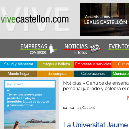
Salud y bienestar
Imagen y belleza
Empresas y servicios
Cultur
Mundo hogar
Ir de compras
Celebraciones
Municipio
Noticias
Centros de enseña
»
personal jubilado y celebra el 
04 - 04 - 23, Castelló
La Universitat Jaume