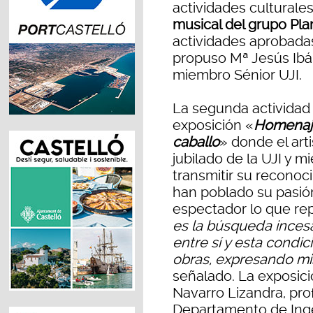
actividades culturales
musical del grupo Pl
actividades aprobadas
propuso Mª Jesús Ibáñ
miembro Sénior UJI.
La segunda actividad h
exposición «
Homenaje
caballo
» donde el arti
jubilado de la UJI y m
transmitir su reconoc
han poblado su pasión
espectador lo que repr
es la búsqueda ince
entre sí y esta condi
obras, expresando mi
señalado. La exposici
Navarro Lizandra, pro
Departamento de Ingen