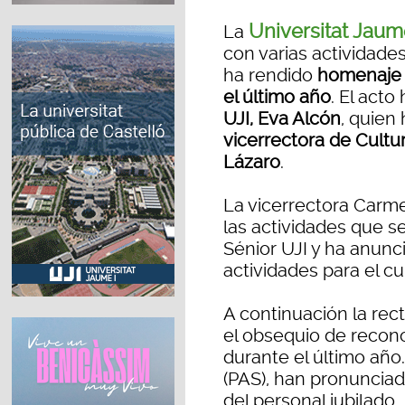
Universitat Jaum
La
con varias actividades
ha rendido
homenaje a
el último año
. El acto
UJI, Eva Alcón
, quien
vicerrectora de Cult
Lázaro
.
La vicerrectora Carm
las actividades que s
Sénior UJI y ha anunc
actividades para el c
A continuación la rec
el obsequio de recono
durante el último año. 
(PAS), han pronuncia
del personal jubilado.