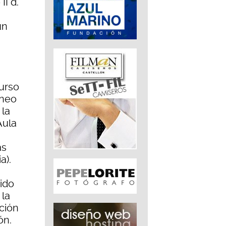
II d.
un
Curso
áneo
 la
Aula
as
a).
dido
 la
ción
ón.