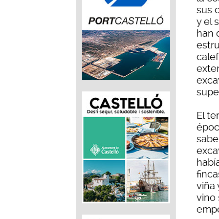
sus 
y el 
han 
estr
cale
exten
exca
super
El te
époc
sabe
exca
habí
finca
viña
vino
emper