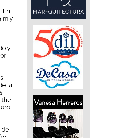
. En
3 m y
do y
por
as
de la
a
 the
tere
s de
) y