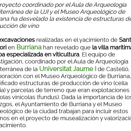
royecto coordinado por el Aula de Arqueología
terránea de la UJI y el Museo Arqueológico de
iana ha desvelado la existencia de estructuras d
ucción de vino
excavaciones
realizadas en el yacimiento de
San
Burriana
ori
en
han revelado que
la villa marítim
a especializada en viticultura
. El equipo de
stigación, coordinado por el Aula de Arqueología
Universitat Jaume I
terránea de la
de Castelló,
boración con el Museo Arqueológico de Burriana,
ificado estructuras de producción de vino (cella
ria) y parcelas de terreno que eran explotaciones
olas vinícolas (fundus). Dada la importancia de lo
azgos, el Ayuntamiento de Burriana y el Museo
ológico de la ciudad trabajan para incluir estos
enos en el proyecto de musealización y valorizaci
acimiento.