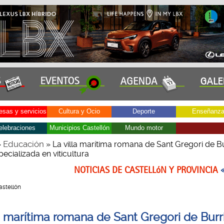
sas y servicios
Cultura y Ocio
Deporte
Enseñanz
elebraciones
Municipios Castellón
Mundo motor
Educación
»
» La villa marítima romana de Sant Gregori de B
ecializada en viticultura
NOTICIAS DE CASTELLóN Y PROVINCIA
Castellón
la marítima romana de Sant Gregori de Burr