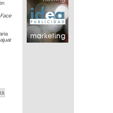
ón
Face
aria
 ajuar
JI,