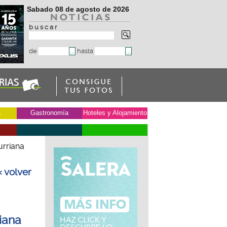
Sabado 08 de agosto de 2026
b u s c a r
de
hasta
a
Gastronomía
Hoteles y Alojamiento
urriana
« volver
iana