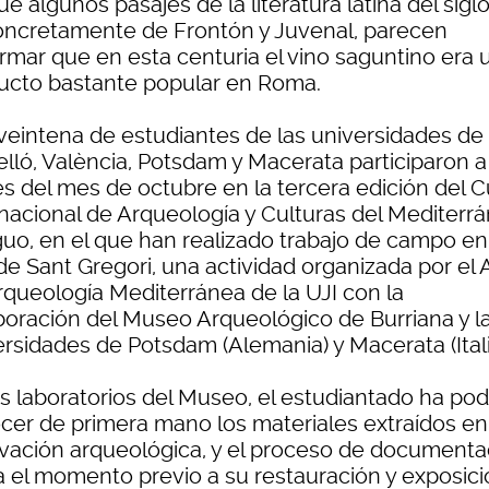
e algunos pasajes de la literatura latina del siglo 
concretamente de Frontón y Juvenal, parecen
irmar que en esta centuria el vino saguntino era 
ucto bastante popular en Roma.
veintena de estudiantes de las universidades de
elló, València, Potsdam y Macerata participaron a
es del mes de octubre en la tercera edición del 
rnacional de Arqueología y Culturas del Mediterr
guo, en el que han realizado trabajo de campo en
 de Sant Gregori, una actividad organizada por el 
rqueología Mediterránea de la UJI con la
boración del Museo Arqueológico de Burriana y l
ersidades de Potsdam (Alemania) y Macerata (Itali
os laboratorios del Museo, el estudiantado ha po
cer de primera mano los materiales extraídos en
vación arqueológica, y el proceso de documenta
a el momento previo a su restauración y exposici