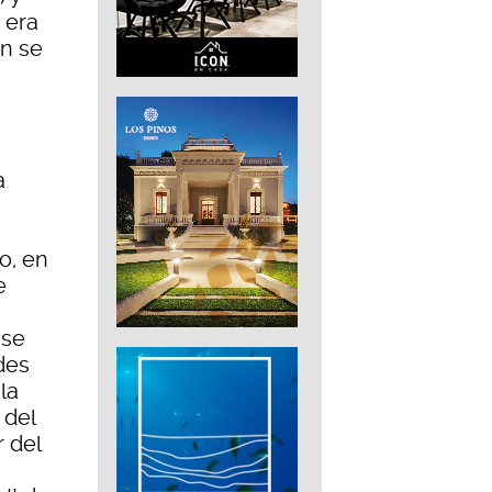
 era
ón se
a
o, en
e
 se
des
la
 del
 del