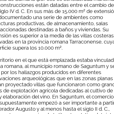
construcciones están datadas entre el cambio de
siglo IV d. C. En sus más de 15.000 m² de extensi
documentado una serie de ambientes como
ucturas productivas, de almacenamiento, salas
faccionadas destinadas a baños y viviendas. Su
sión es superior a la media de las villas costeras
vadas en la provincia romana Tarraconense, cuy
ficie supera los 10.000 m².
rritorio en el que está emplazada estaba vinculad
a romana, al municipio romano de Saguntum y s
 por los hallazgos producidos en diferentes
vaciones arqueológicas que en las zonas planas
an proyectado villas que funcionaron como gran
s de explotación agrícola dedicadas al cultivo de 
 y elaboración del vino. En Saguntum, el comercio
 supuestamente empezó a ser importante a partir
ador Augusto y al menos hasta el siglo II d. C.,