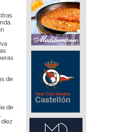
otras
enda.
an
iva
las
heras
os de
hía de
,
 diez