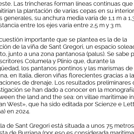
este. Las trincheras forman líneas continuas que
tirían la plantación de varias cepas en su interior
s generales, su anchura media varía de 1,1 m a 1,
stancia entre los ejes varía entre 2,5 m y 3 m.
cuestión importante que se plantea es la de la
ción de la viña de Sant Gregori, un espacio solea
to, junto a una zona pantanosa (palus). Se sabe 
scritores Columela y Plinio que, durante la
güedad, los pantanos pontinos y las marismas de
a, en Italia, dieron viñas florecientes gracias a l
aciones de drenaje. Los resultados preliminares 
stigación se han dado a conocer en la monografí
ween the land and the sea: on villae maritimae in
n West», que ha sido editada por Scienze e Let
a) en 2024.
lla de Sant Gregori está situada a unos 75 metro
sta de Burriana (por eso es considerada marítima