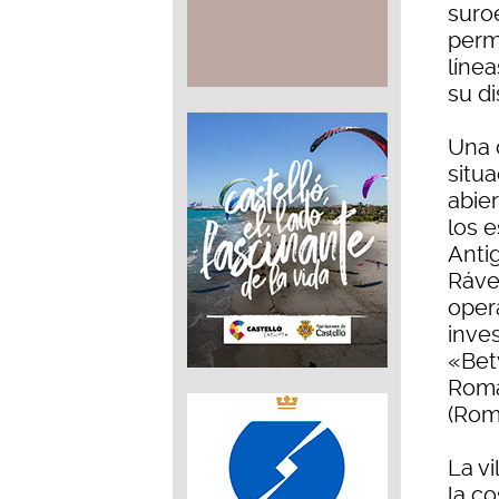
suro
permi
línea
su di
Una 
situa
abier
los e
Anti
Ráven
oper
inve
«Bet
Roma
(Rom
La vi
la co