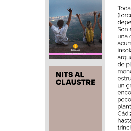
Toda
(tor
depe
Son 
una 
acum
insol
arque
de pl
menc
estru
un g
enco
poco
plant
Cádi
hast
trin