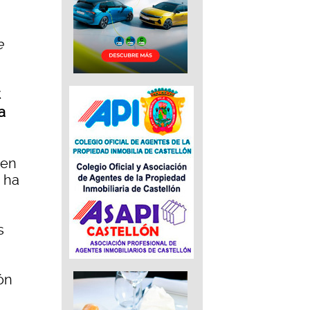
e
t
a
 en
 ha
s
ón