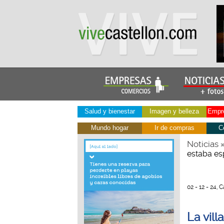
Salud y bienestar
Imagen y belleza
Empre
Mundo hogar
Ir de compras
C
Noticias
estaba esp
02 - 12 - 24, 
La vil