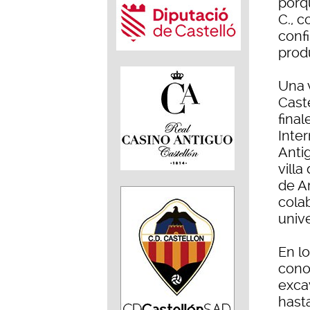
porqu
C., 
conf
prod
Una 
Cast
final
Inte
Anti
villa
de A
cola
univ
En l
cono
exca
hast