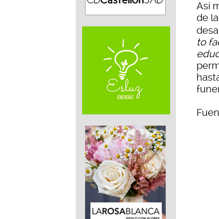
Así 
de l
desa
to fa
educ
perm
hasta
funer
Fuen