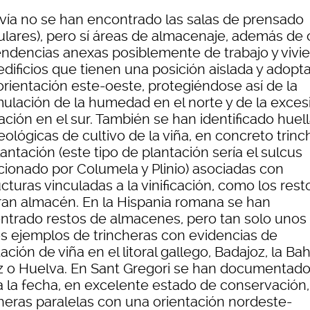
vía no se han encontrado las salas de prensado
culares), pero sí áreas de almacenaje, además de 
ndencias anexas posiblemente de trabajo y vivi
edificios que tienen una posición aislada y adopt
orientación este-oeste, protegiéndose así de la
ulación de la humedad en el norte y de la exces
ación en el sur. También se han identificado huel
ológicas de cultivo de la viña, en concreto trinc
antación (este tipo de plantación sería el sulcus
ionado por Columela y Plinio) asociadas con
cturas vinculadas a la vinificación, como los rest
ran almacén. En la Hispania romana se han
ntrado restos de almacenes, pero tan solo unos
s ejemplos de trincheras con evidencias de
ación de viña en el litoral gallego, Badajoz, la Ba
z o Huelva. En Sant Gregori se han documentado
a la fecha, en excelente estado de conservación,
cheras paralelas con una orientación nordeste-