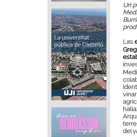
Un p
Medi
Burr
prod
Las
Greg
estab
inve
Medi
cola
ident
vina
agríc
hall
Arque
terr
del y