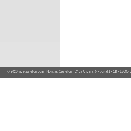
© 2026 vivecastellon.com | Noticias Castellón | C/ La Olivera, 5 - portal 1 - 1B - 12005 