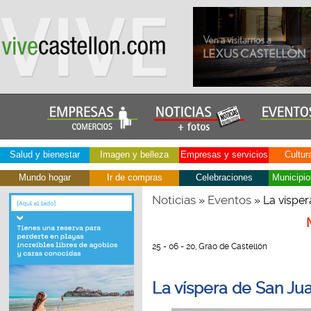
Salud y bienestar
Imagen y belleza
Empresas y servicios
Cultur
Mundo hogar
Ir de compras
Celebraciones
Municipio
Noticias
Eventos
»
» La víspe
25 - 06 - 20, Grao de Castellón
La víspera de San Ju