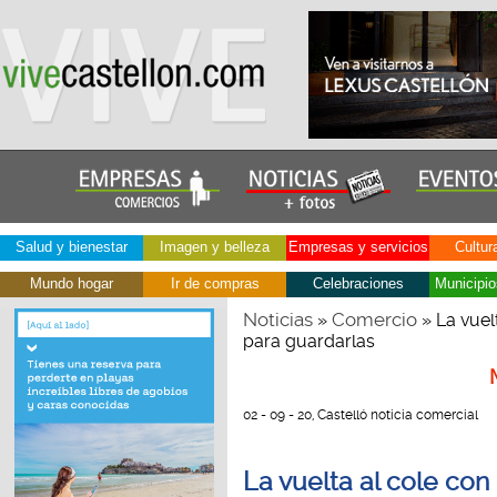
Salud y bienestar
Imagen y belleza
Empresas y servicios
Cultur
Mundo hogar
Ir de compras
Celebraciones
Municipio
Noticias
Comercio
»
» La vuel
para guardarlas
02 - 09 - 20, Castelló noticia comercial
La vuelta al cole con