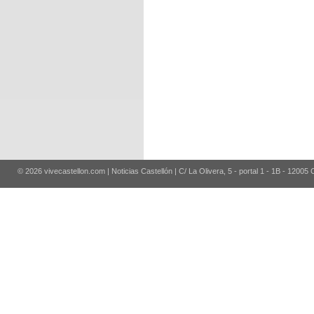
© 2026 vivecastellon.com | Noticias Castellón | C/ La Olivera, 5 - portal 1 - 1B - 12005 