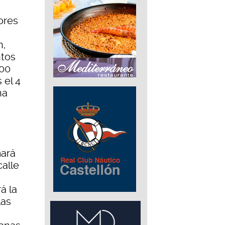
ores
n,
ntos
.00
 el 4
na
mará
calle
á la
las