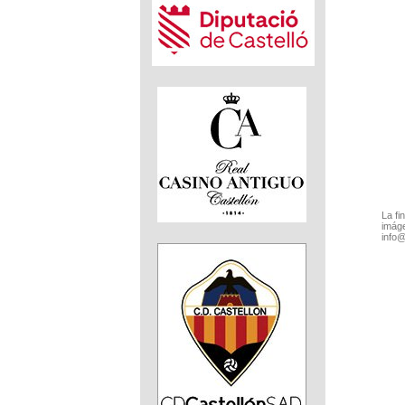
La fi
imáge
info