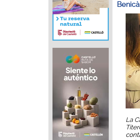
Benicà
La C
Títe
conta