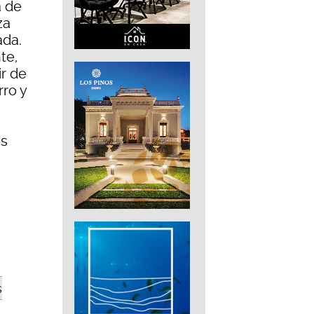
a de
za
ada.
te,
ir de
rro y
os
s