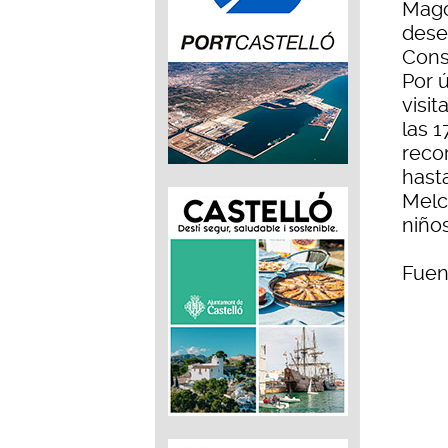
Mago
deseo
Cons
Por 
visit
las 1
reco
hast
Melch
niños
Fuen