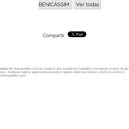
BENICÀSSIM
Ver todas
Compartir :
nalidad de vivecastellon.com es contar lo que sucede en Castellón y provincia a través de las
nes. Si desea realizar alguna observación o reparo sobre las mismas, envíe un correo a
@vivecastellon.com