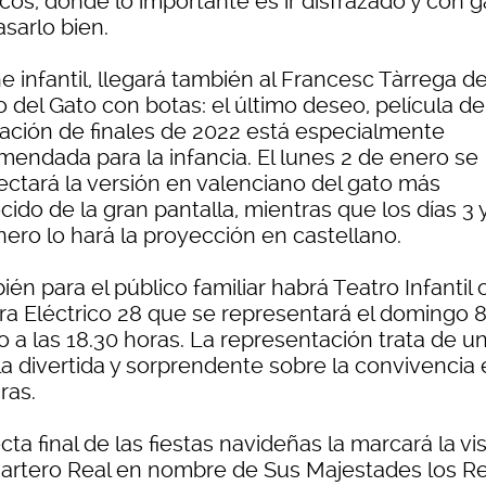
icos, donde lo importante es ir disfrazado y con 
sarlo bien.
ne infantil, llegará también al Francesc Tàrrega de
 del Gato con botas: el último deseo, película de
ación de finales de 2022 está especialmente
mendada para la infancia. El lunes 2 de enero se
ectará la versión en valenciano del gato más
ido de la gran pantalla, mientras que los días 3 
nero lo hará la proyección en castellano.
én para el público familiar habrá Teatro Infantil
bra Eléctrico 28 que se representará el domingo 
o a las 18.30 horas. La representación trata de u
la divertida y sorprendente sobre la convivencia 
ras.
cta final de las fiestas navideñas la marcará la vis
Cartero Real en nombre de Sus Majestades los R