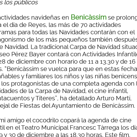
s los públicos
Benicàssim
actividades navideñas en
se prolon
a el día de Reyes, las más de 70 actividades
ramas para todas las Navidades contarán con el
agonismo de los más pequeños también después
de Navidad. La tradicional Carpa de Navidad situa
aseo Pérez Bayer contará con Actividades Infantil
28 de diciembre con horario de 11 a 13.30 y de 16
s. “Benicàssim se vuelca para que en estas fech
ñables y familiares los niños y las niñas benicen
 los protagonistas de una completa agenda con 
idades de la Carpa de Navidad, el cine infantil,
acuentos y Títeres”, ha detallado Arturo Martí,
ejal de Fiestas del Ayuntamiento de Benicàssim.
 mi amigo el cocodrilo copará la agenda de cine
til en el Teatro Municipal Francesc Tàrrega los dí
9 y 30 de diciembre a las 18.30 horas. Este film,