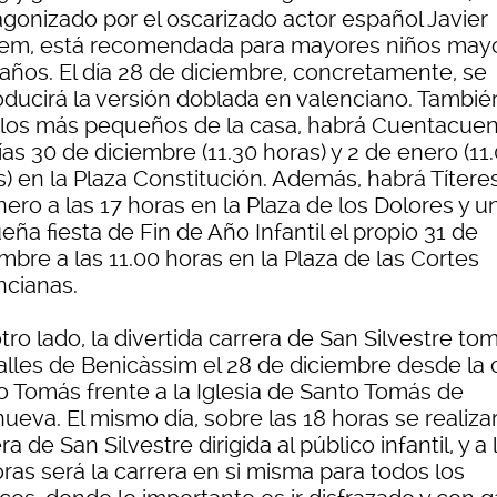
agonizado por el oscarizado actor español Javier
em, está recomendada para mayores niños may
 años. El día 28 de diciembre, concretamente, se
oducirá la versión doblada en valenciano. Tambié
 los más pequeños de la casa, habrá Cuentacue
ías 30 de diciembre (11.30 horas) y 2 de enero (11
) en la Plaza Constitución. Además, habrá Títeres
ero a las 17 horas en la Plaza de los Dolores y u
ña fiesta de Fin de Año Infantil el propio 31 de
mbre a las 11.00 horas en la Plaza de las Cortes
ncianas.
tro lado, la divertida carrera de San Silvestre to
alles de Benicàssim el 28 de diciembre desde la 
o Tomás frente a la Iglesia de Santo Tomás de
nueva. El mismo día, sobre las 18 horas se realizar
ra de San Silvestre dirigida al público infantil, y a 
ras será la carrera en si misma para todos los