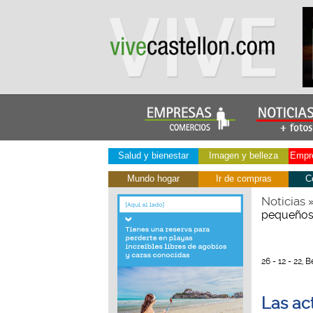
Salud y bienestar
Imagen y belleza
Empre
Mundo hogar
Ir de compras
C
Noticias
pequeños 
26 - 12 - 22,
Las ac