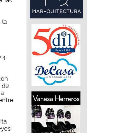
ganas
 la
y 4
 con
8 de
na
entre
ita
eyes