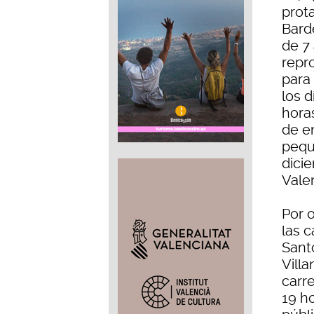
prot
Bard
de 7
repr
para
los d
horas
de en
peque
dicie
Vale
Por o
las c
Sant
Villa
carre
19 ho