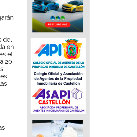
garán
 del
da en
es el
 a 20
as
ses
las
as