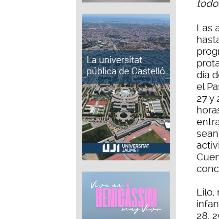
todo
Las 
hast
prog
prot
día 
el P
27 y 
hora
entra
sean
activ
Cuent
conc
Lilo,
infan
28, 2