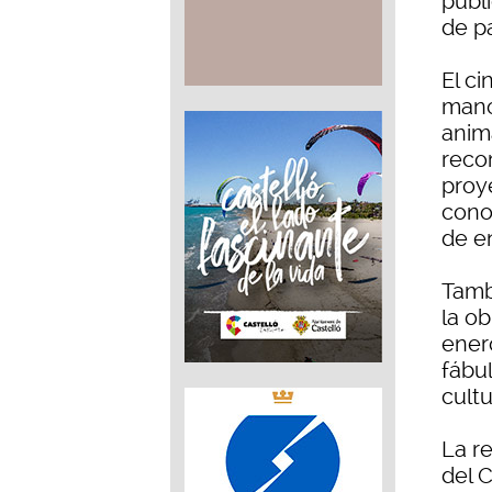
públ
de pa
El ci
mano
anim
reco
proy
conoc
de e
Tambi
la o
ener
fábu
cultu
La re
del 