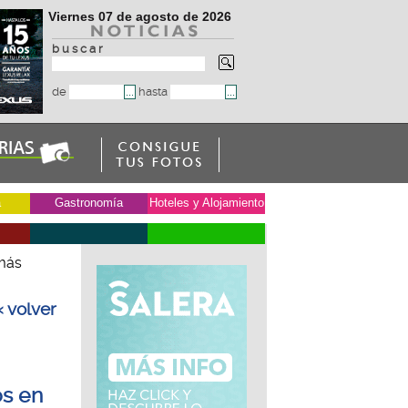
Viernes 07 de agosto de 2026
b u s c a r
de
hasta
a
Gastronomía
Hoteles y Alojamiento
 más
« volver
os en