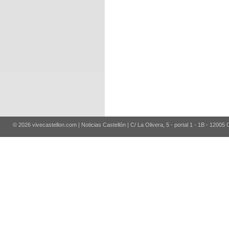
© 2026 vivecastellon.com | Noticias Castellón | C/ La Olivera, 5 - portal 1 - 1B - 12005 