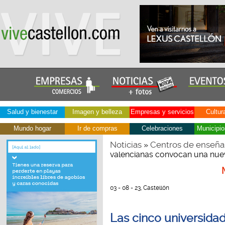
Salud y bienestar
Imagen y belleza
Empresas y servicios
Cultur
Mundo hogar
Ir de compras
Celebraciones
Municipio
Noticias
Centros de enseña
»
valencianas convocan una nue
03 - 08 - 23, Castellón
Las cinco universida