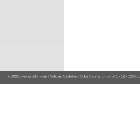
© 2026 vivecastellon.com | Noticias Castellón | C/ La Olivera, 5 - portal 1 - 1B - 12005 