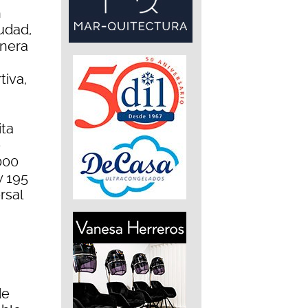
n
iudad,
nera
tiva,
ita
e
000
y 195
rsal
de