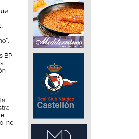
que
,
mo”.
s BP
os
tón
te
stra
el
o, no