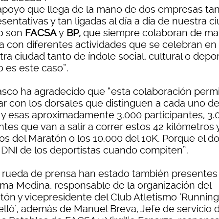
apoyo que llega de la mano de dos empresas ta
sentativas y tan ligadas al día a día de nuestra c
o son
FACSA
y
BP,
que siempre colaboran de ma
va con diferentes actividades que se celebran en
ra ciudad tanto de índole social, cultural o depor
 es este caso”.
asco ha agradecido que “esta colaboración perm
ar con los dorsales que distinguen a cada uno d
 y esas aproximadamente 3.000 participantes, 3.
ntes que van a salir a correr estos 42 kilómetros 
os del Maratón o los 10.000 del 10K. Porque el do
l DNI de los deportistas cuando compiten”.
a rueda de prensa han estado también presentes
ma Medina, responsable de la organización del
tón y vicepresidente del Club Atletismo ‘Running
elló’, además de Manuel Breva, Jefe de servicio 