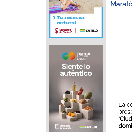
Marató
La c
prese
‘Ciu
domi