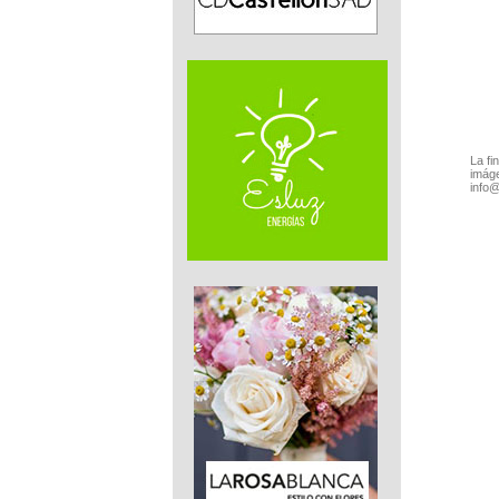
La fi
imáge
info