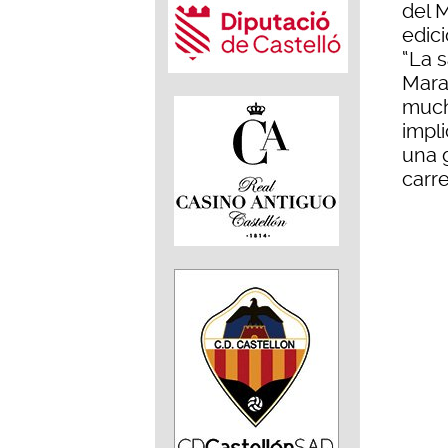
del 
edici
“La 
Mara
much
impli
una g
carre