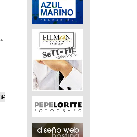
es
BP