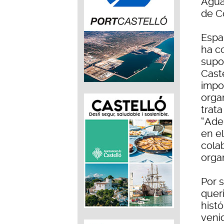
Agua
de C
Espa
ha c
supon
Cast
impo
orga
trata
“Ade
en e
cola
orga
Por 
quer
hist
veni