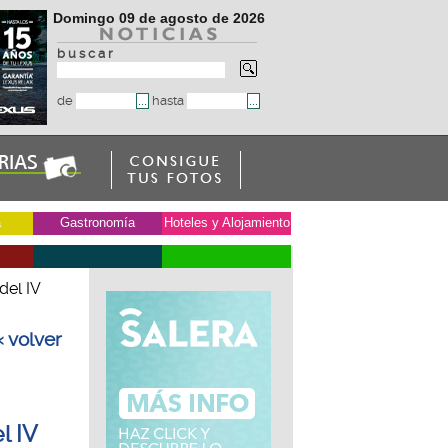
Domingo 09 de agosto de 2026
b u s c a r
de
hasta
a
Gastronomía
Hoteles y Alojamiento
del IV
« volver
l IV