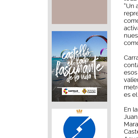
“Un 
repre
com
acti
nuest
como
Carr
cont
esos
valie
metr
es e
En l
Juan
Mara
Cast