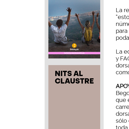
La r
“est
núme
para
poda
La e
y FA
dors
como
APO
Bego
que 
carr
dors
sólo
toda 