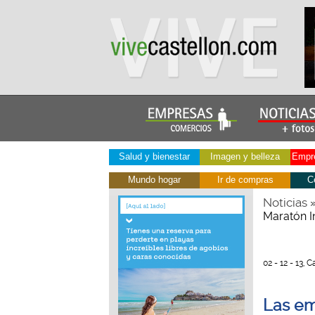
Salud y bienestar
Imagen y belleza
Empre
Mundo hogar
Ir de compras
C
Noticias
Maratón I
02 - 12 - 13, C
Las em