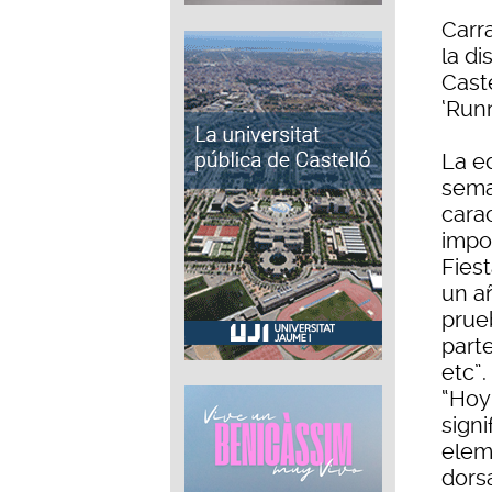
Carr
la d
Caste
‘Run
La ed
sema
cara
impo
Fiest
un a
prueb
parte
etc”.
“Hoy
signi
eleme
dors