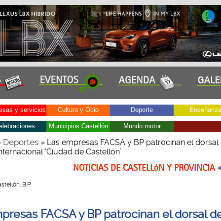
sas y servicios
Cultura y Ocio
Deporte
Enseñanz
elebraciones
Municipios Castellón
Mundo motor
Deportes
»
» Las empresas FACSA y BP patrocinan el dorsal 
nternacional ‘Ciudad de Castellón’
NOTICIAS DE CASTELLóN Y PROVINCIA
astellón. B.P.
presas FACSA y BP patrocinan el dorsal de