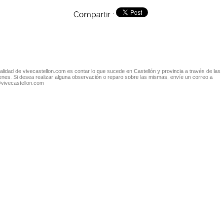
Compartir :
nalidad de vivecastellon.com es contar lo que sucede en Castellón y provincia a través de las
nes. Si desea realizar alguna observación o reparo sobre las mismas, envíe un correo a
@vivecastellon.com