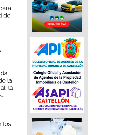
para
d de
.
y
ada,
de la
l, la
s…
n los