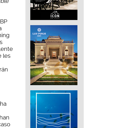
able
 BP
a
ning
s
lente
 les
rán
 ha
 han
caso