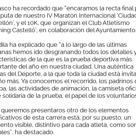
asco ha recordado que “encaramos la recta final 
isputa de nuestro IV Maratón Internacional ‘Ciuda
llón’, y el 10K, que organizan el Club Atletismo
ning Castelló’, en colaboración del Ayuntamiento
ila ha explicado que “a lo largo de las últimas
nas hemos ido desgranando todos los detalles 
cterísticas de la que es la prueba deportiva más
rtante del año en nuestra ciudad. Una auténtica
as del Deporte, a la que toda la ciudad está invit
ño más. Ya conocemos el recorrido, los padrinos 
a, las actividades de animación, la camiseta oficia
 solidaria de la prueba, el papel de los voluntario
 queremos presentaros otro de los elementos
ficativos de esta carrera está, por su puesto, un
nto visible, distintivo para cada atleta, como so
ales”, ha destacado.