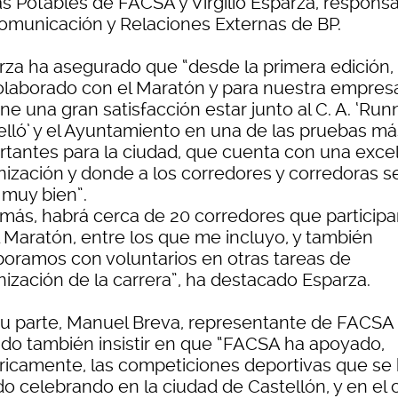
s Potables de FACSA y Virgilio Esparza, respons
omunicación y Relaciones Externas de BP.
rza ha asegurado que “desde la primera edición,
olaborado con el Maratón y para nuestra empres
e una gran satisfacción estar junto al C. A. ‘Run
elló’ y el Ayuntamiento en una de las pruebas má
rtantes para la ciudad, que cuenta con una exce
nización y donde a los corredores y corredoras se
 muy bien”.
más, habrá cerca de 20 corredores que participa
l Maratón, entre los que me incluyo, y también
boramos con voluntarios en otras tareas de
nización de la carrera”, ha destacado Esparza.
su parte, Manuel Breva, representante de FACSA
ido también insistir en que “FACSA ha apoyado,
óricamente, las competiciones deportivas que se
do celebrando en la ciudad de Castellón, y en el 