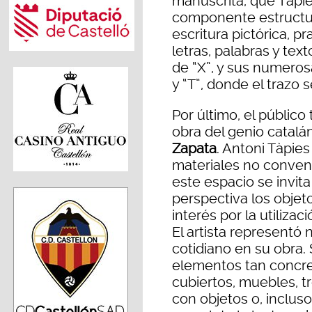
manuscrita, que Tàpi
componente estructur
escritura pictórica, 
letras, palabras y tex
de “X”, y sus numeros
y “T”, donde el trazo s
Por último, el públic
obra del genio catalá
Zapata
. Antoni Tàpies
materiales no convenc
este espacio se invit
perspectiva los objet
interés por la utiliza
El artista representó
cotidiano en su obra.
elementos tan concret
cubiertos, muebles, t
con objetos o, inclus