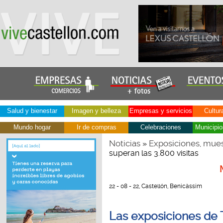
Salud y bienestar
Imagen y belleza
Empresas y servicios
Cultur
Mundo hogar
Ir de compras
Celebraciones
Municipio
Noticias
Exposiciones, mues
»
superan las 3.800 visitas
22 - 08 - 22, Castellón, Benicàssim
Las exposiciones de 