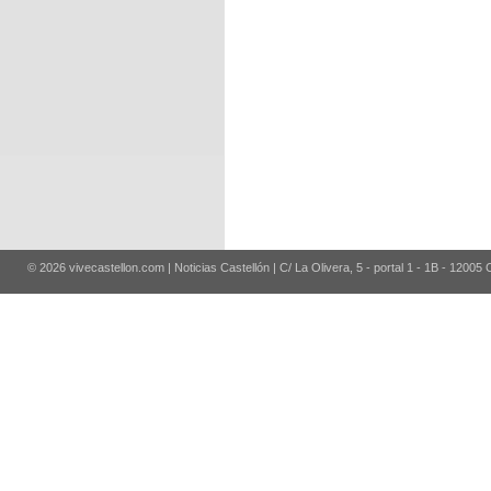
© 2026 vivecastellon.com | Noticias Castellón | C/ La Olivera, 5 - portal 1 - 1B - 12005 