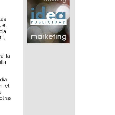
las
 el
cia
il,
à, la
lia
día
, el
e
otras