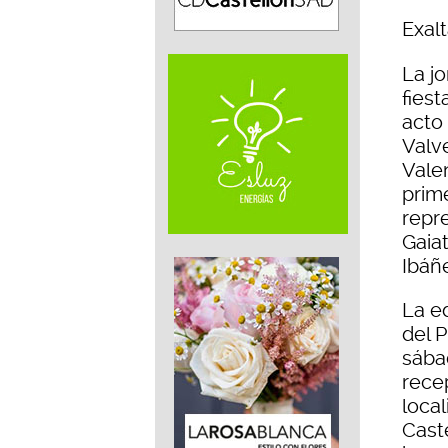
Exal
La jo
fiest
acto 
Valv
Vale
prim
repr
Gaiat
Ibáñ
La ed
del P
sába
rece
loca
Cast