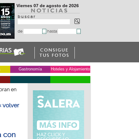
Viernes 07 de agosto de 2026
b u s c a r
de
hasta
a
Gastronomía
Hoteles y Alojamiento
bran en
« volver
à con