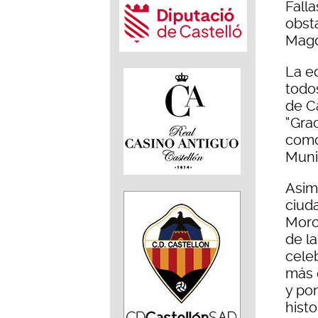
Falla
obst
Magd
La e
todo
de Ca
“Grac
como
Muni
Asim
ciuda
Moros
de l
cele
más 
y po
histo