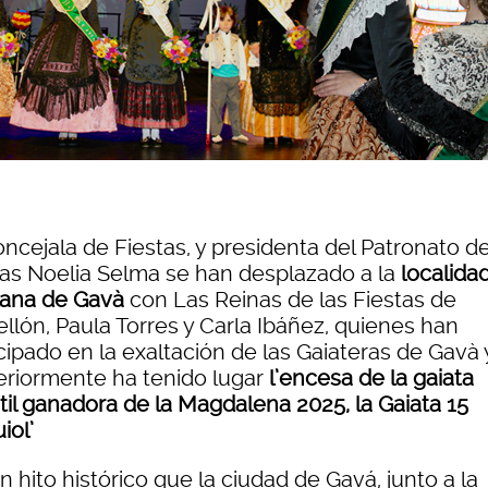
oncejala de Fiestas, y presidenta del Patronato d
tas Noelia Selma se han desplazado a la
localida
lana de Gavà
con Las Reinas de las Fiestas de
llón, Paula Torres y Carla Ibáñez, quienes han
cipado en la exaltación de las Gaiateras
de Gavà 
eriormente ha tenido lugar
l’encesa de la gaiata
til ganadora de la Magdalena 2025, la Gaiata 15
iol’
n hito histórico que la ciudad de Gavá, junto a la