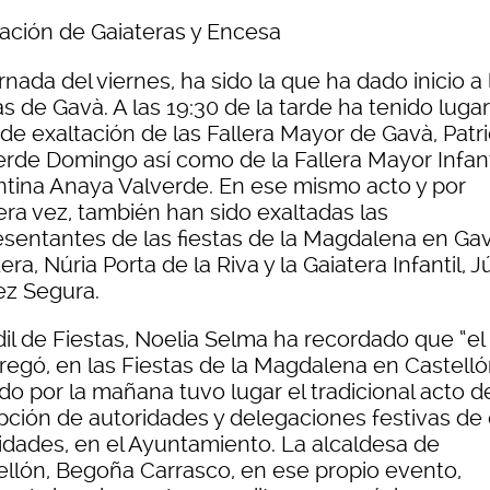
tación de Gaiateras y Encesa
rnada del viernes, ha sido la que ha dado inicio a 
as de Gavà. A las 19:30 de la tarde ha tenido lugar,
de exaltación de las Fallera Mayor de Gavà, Patri
erde Domingo así como de la Fallera Mayor Infant
ntina Anaya Valverde. En ese mismo acto y por
era vez, también han sido exaltadas las
esentantes de las fiestas de la Magdalena en Gav
era, Núria Porta de la Riva y la Gaiatera Infantil, Jú
ez Segura.
il de Fiestas, Noelia Selma ha recordado que “el 
regó, en las Fiestas de la Magdalena en Castellón
do por la mañana tuvo lugar el tradicional acto d
pción de autoridades y delegaciones festivas de 
lidades, en el Ayuntamiento. La alcaldesa de
ellón, Begoña Carrasco, en ese propio evento,