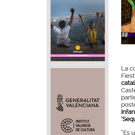
La c
Fies
cata
Caste
parti
post
infan
‘Sequ
“Es u