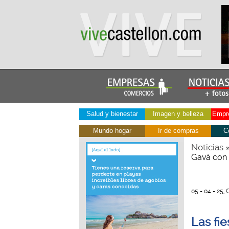
Salud y bienestar
Imagen y belleza
Empre
Mundo hogar
Ir de compras
C
Noticias
Gavà con l
05 - 04 - 25, 
Las fi