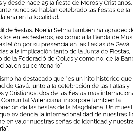
s y desde hace 25 la fiesta de Moros y Cristianos,
ante nunca se habían celebrado las fiestas de la
alena en la localidad.
dil de fiestas, Noelia Selma también ha agradecid
s los entes festeros, así como a la Banda de Mús
stellón por su presencia en las fiestas de Gavà.
ias a la implicación tanto de la Junta de Fiestas,
 de la Federació de Colles y como no, de la Ban
cipal en su centenario”.
ismo ha destacado que “es un hito histórico que 
d de Gavá, junto a la celebración de las Fallas y
 y Cristianos, dos de las fiestas más internacion
a Comunitat Valenciana, incorpore también la
bración de las fiestas de la Magdalena. Un muest
que evidencia la internacionalidad de nuestras fi
ne en valor nuestras señas de identidad y nuestr
ria”.