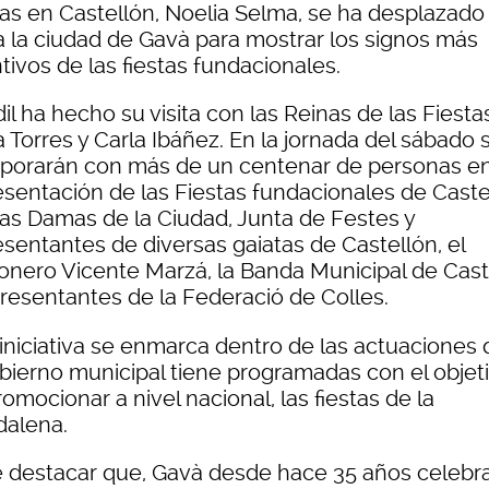
tas en Castellón, Noelia Selma, se ha desplazado
a la ciudad de Gavà para mostrar los signos más
ntivos de las fiestas fundacionales.
il ha hecho su visita con las Reinas de las Fiesta
 Torres y Carla Ibáñez. En la jornada del sábado 
rporarán con más de un centenar de personas e
esentación de las Fiestas fundacionales de Caste
las Damas de la Ciudad, Junta de Festes y
esentantes de diversas gaiatas de Castellón, el
onero Vicente Marzá, la Banda Municipal de Cast
presentantes de la Federació de Colles.
 iniciativa se enmarca dentro de las actuaciones
obierno municipal tiene programadas con el objet
omocionar a nivel nacional, las fiestas de la
alena.
 destacar que, Gavà desde hace 35 años celebra