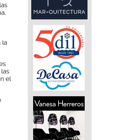
las
na,
 la
les
 las
n el
e