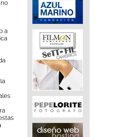
 no
o a
ica
da
la
ales
ra
estas
a