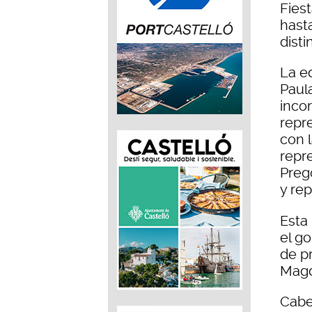
Fies
hast
disti
La ed
Paula
inco
repr
con 
repr
Preg
y re
Esta
el g
de pr
Magd
Cabe