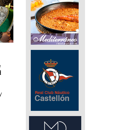
e
d
y