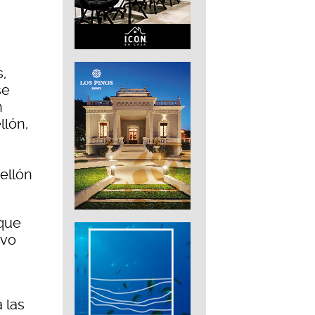
s,
se
n
llón,
ellón
 que
ivo
 las