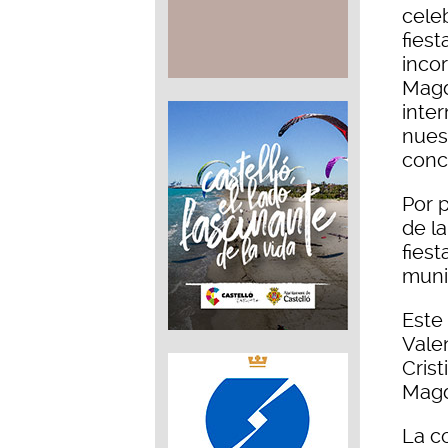
celeb
fies
incor
Magd
inter
nuest
conc
Por p
de l
fies
muni
Este 
Valen
Crist
Magd
La c