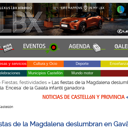
sas y servicios
Cultura y Ocio
Deporte
Enseñanz
elebraciones
Municipios Castellón
Mundo motor
Fiestas, festividades
»
» Las fiestas de la Magdalena deslum
a 'Encesa' de la Gaiata infantil ganadora
NOTICIAS DE CASTELLóN Y PROVINCIA
Castellón
estas de la Magdalena deslumbran en Gav