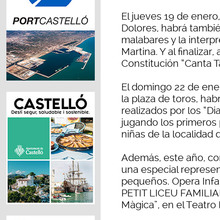
El jueves 19 de enero, 
Dolores, habrá tambi
malabares y la interpr
Martina. Y al finalizar,
Constitución “Canta Ta
El domingo 22 de enero
la plaza de toros, habr
realizados por los “D
jugando los primeros p
niñas de la localidad q
Además, este año, com
una especial represen
pequeños. Opera Infan
PETIT LICEU FAMILIAR
Màgica”, en el Teatro