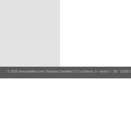
© 2026 vivecastellon.com | Noticias Castellón | C/ La Olivera, 5 - portal 1 - 1B - 12005 