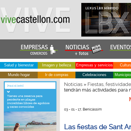
Salud y bienestar
Imagen y belleza
Empresas y servicios
Cultur
Mundo hogar
Ir de compras
Celebraciones
Municipio
Noticias
Fiestas, festividad
»
tendrán más actividades para 
03 - 01 - 17, Benicàssim
Las fiestas de Sant 