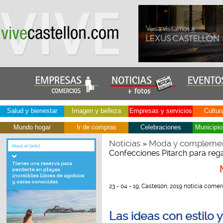
Salud y bienestar
Imagen y belleza
Empresas y servicios
Cultur
Mundo hogar
Ir de compras
Celebraciones
Municipio
Noticias
Moda y compleme
»
Confecciones Pitarch para rega
23 - 04 - 19, Castellón, 2019 noticia comer
Las ideas con estilo 