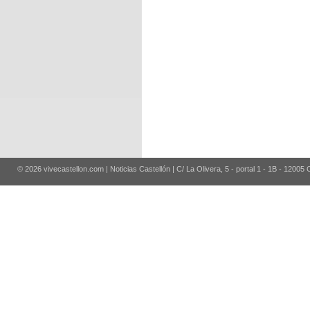
© 2026 vivecastellon.com | Noticias Castellón | C/ La Olivera, 5 - portal 1 - 1B - 12005 