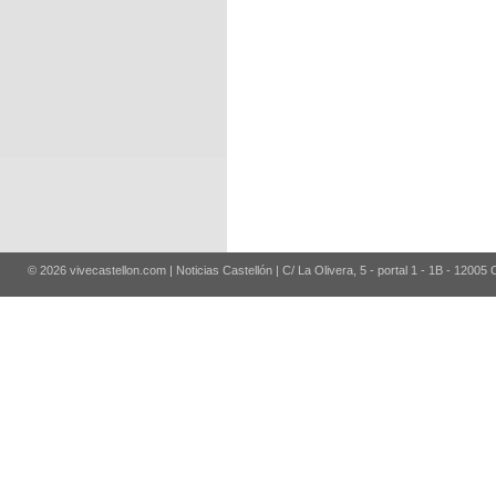
© 2026 vivecastellon.com | Noticias Castellón | C/ La Olivera, 5 - portal 1 - 1B - 12005 