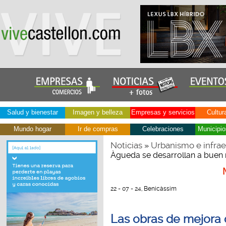
Salud y bienestar
Imagen y belleza
Empresas y servicios
Cultur
Mundo hogar
Ir de compras
Celebraciones
Municipio
Noticias
Urbanismo e infrae
»
Àgueda se desarrollan a buen r
22 - 07 - 24, Benicàssim
Las obras de mejora 