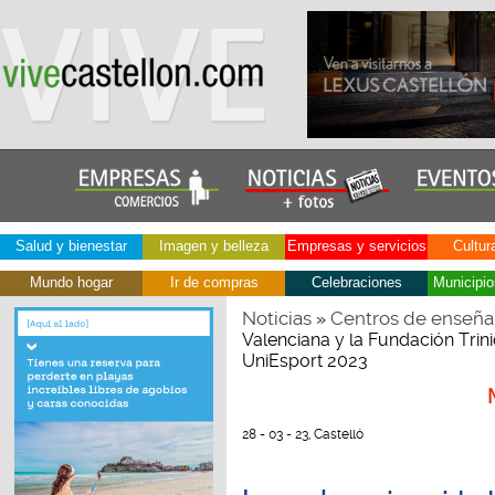
Salud y bienestar
Imagen y belleza
Empresas y servicios
Cultur
Mundo hogar
Ir de compras
Celebraciones
Municipio
Noticias
Centros de enseña
»
Valenciana y la Fundación Trin
UniEsport 2023
28 - 03 - 23, Castelló