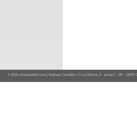
© 2026 vivecastellon.com | Noticias Castellón | C/ La Olivera, 5 - portal 1 - 1B - 12005 