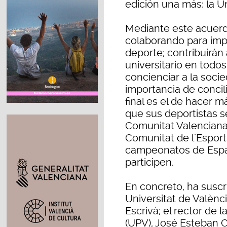
edición una más: la U
Mediante este acuerd
colaborando para imp
deporte; contribuirán 
universitario en todo
concienciar a la socie
importancia de concili
final es el de hacer má
que sus deportistas s
Comunitat Valenciana.
Comunitat de l’Esport
campeonatos de Españ
participen.
En concreto, ha suscr
Universitat de Valènc
Escrivà; el rector de 
(UPV), José Esteban C