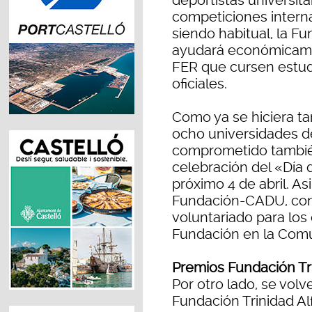
deportistas universita
competiciones intern
siendo habitual, la F
ayudará económicamen
FER que cursen estud
oficiales.
Como ya se hiciera ta
ocho universidades d
comprometido también
celebración del «Día d
próximo 4 de abril. As
Fundación-CADU, cont
voluntariado para los
Fundación en la Comu
Premios Fundación Tr
Por otro lado, se vol
Fundación Trinidad Al