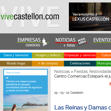
Salud y bienestar
Imagen y belleza
Empresas y servicios
Cultur
Mundo hogar
Ir de compras
Celebraciones
Municipio
Noticias
Fiestas, festividad
»
Centro Comercial Estepark el 
25 - 03 - 22, Castellón
Las Reinas y Damas de