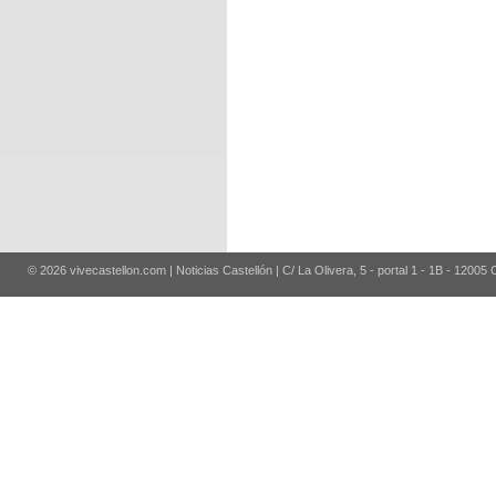
© 2026 vivecastellon.com | Noticias Castellón | C/ La Olivera, 5 - portal 1 - 1B - 12005 