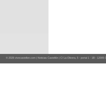
© 2026 vivecastellon.com | Noticias Castellón | C/ La Olivera, 5 - portal 1 - 1B - 12005 