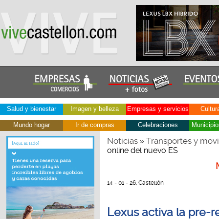
Salud y bienestar
Imagen y belleza
Empresas y servicios
Cultur
Mundo hogar
Ir de compras
Celebraciones
Municipio
Noticias
Transportes y movi
»
online del nuevo ES
14 - 01 - 26, Castellón
Lexus activa la pre-r