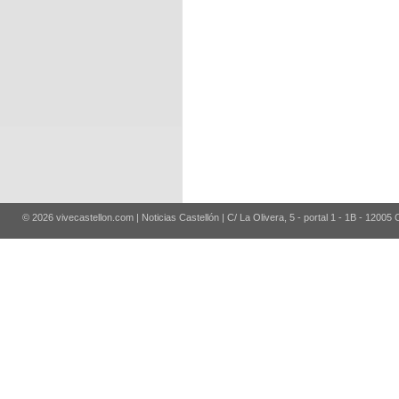
© 2026 vivecastellon.com | Noticias Castellón | C/ La Olivera, 5 - portal 1 - 1B - 12005 