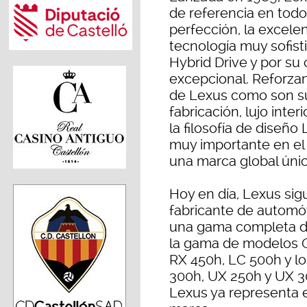
de referencia en tod
perfección, la excele
tecnología muy sofist
Hybrid Drive y por su 
excepcional. Reforzan
de Lexus como son su
fabricación, lujo inte
la filosofía de diseño
muy importante en e
una marca global únic
Hoy en día, Lexus sig
fabricante de automó
una gama completa d
la gama de modelos C
RX 450h, LC 500h y l
300h, UX 250h y UX 3
Lexus ya representa e