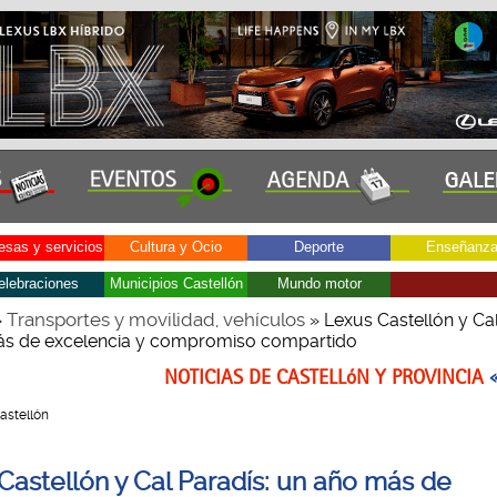
sas y servicios
Cultura y Ocio
Deporte
Enseñanz
elebraciones
Municipios Castellón
Mundo motor
Transportes y movilidad, vehículos
»
» Lexus Castellón y Cal
ás de excelencia y compromiso compartido
NOTICIAS DE CASTELLóN Y PROVINCIA
Castellón
Castellón y Cal Paradís: un año más de