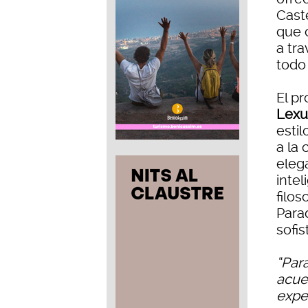
Cast
que 
a tra
todo
El pr
Lexu
esti
a la
eleg
intel
filos
Parad
sofis
“Par
acue
expe