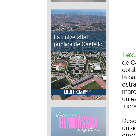
Lexu
de C
cola
la pa
estr
marc
un e
fuera
Desd
un a
ofre