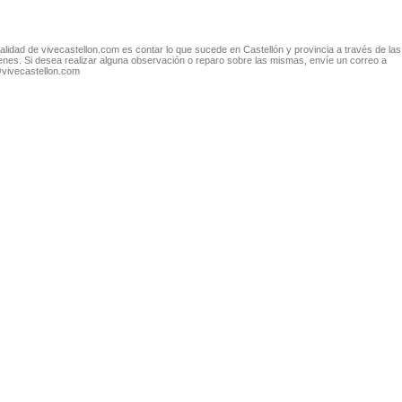
nalidad de vivecastellon.com es contar lo que sucede en Castellón y provincia a través de las
nes. Si desea realizar alguna observación o reparo sobre las mismas, envíe un correo a
@vivecastellon.com