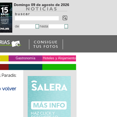
Domingo 09 de agosto de 2026
b u s c a r
de
hasta
a
Gastronomía
Hoteles y Alojamiento
 Paradís:
« volver