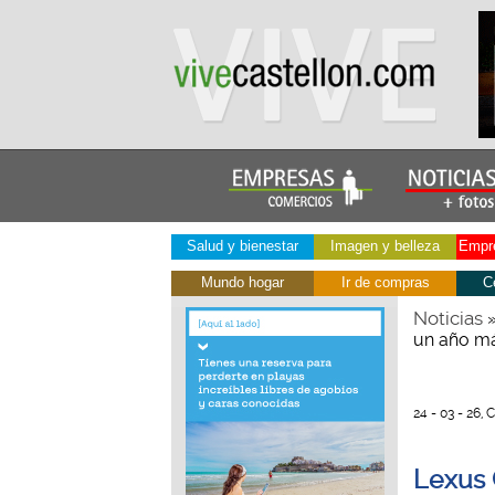
Salud y bienestar
Imagen y belleza
Empre
Mundo hogar
Ir de compras
C
Noticias
un año m
24 - 03 - 26, 
Lexus 