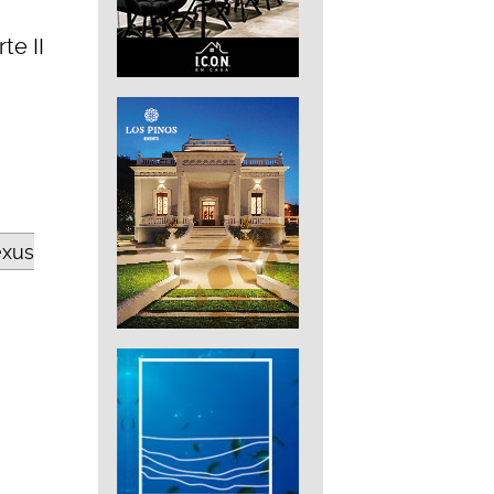
te II
exus