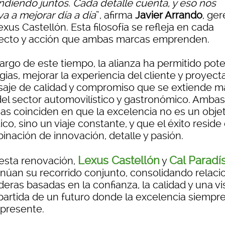
ndiendo juntos. Cada detalle cuenta, y eso nos
a a mejorar día a día
”, afirma
Javier Arrando
, ge
xus Castellón. Esta filosofía se refleja en cada
ecto y acción que ambas marcas emprenden.
largo de este tiempo, la alianza ha permitido pot
gias, mejorar la experiencia del cliente y proyect
aje de calidad y compromiso que se extiende m
 del sector automovilístico y gastronómico. Ambas
as coinciden en que la excelencia no es un obje
ico, sino un viaje constante, y que el éxito reside 
inación de innovación, detalle y pasión.
Lexus Castellón
Cal Paradí
esta renovación,
y
inúan su recorrido conjunto, consolidando relaci
eras basadas en la confianza, la calidad y una vi
artida de un futuro donde la excelencia siempr
 presente.