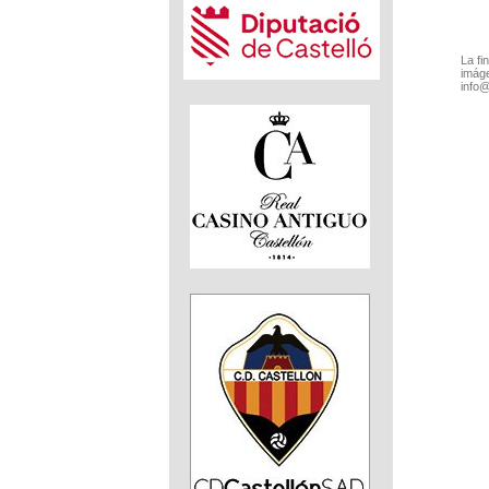
La fi
imáge
info