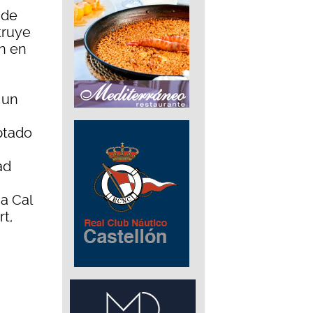
 de
truye
ón en
 un
ptado
ad
 a Cal
rt,