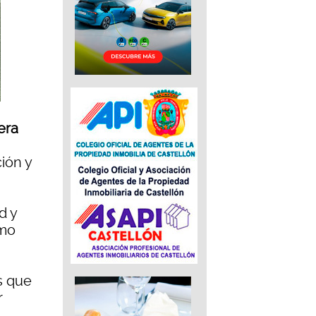
era
ión y
d y
omo
s que
r