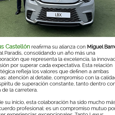
s Castellón
reafirma su alianza con
Miguel Barr
al Paradís, consolidando un año más una
boración que representa la excelencia, la innovac
sión por superar cada expectativa. Esta relación
atégica refleja los valores que definen a ambas
as: atención al detalle, compromiso con la calida
spíritu de superación constante, tanto dentro c
 de la carretera.
e su inicio, esta colaboración ha sido mucho má
cuerdo profesional: es un compromiso mutuo po
cer experiencias excepcionales. Tanto Lexus