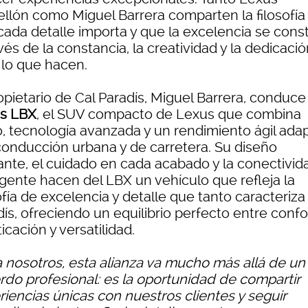
ellón como Miguel Barrera comparten la filosofía
cada detalle importa y que la excelencia se cons
vés de la constancia, la creatividad y la dedicaci
 lo que hacen.
opietario de Cal Paradís, Miguel Barrera, conduce
s LBX
, el SUV compacto de Lexus que combina
lo, tecnología avanzada y un rendimiento ágil ada
 conducción urbana y de carretera. Su diseño
ante, el cuidado en cada acabado y la conectivid
igente hacen del LBX un vehículo que refleja la
ofía de excelencia y detalle que tanto caracteriza
ís, ofreciendo un equilibrio perfecto entre confo
ticación y versatilidad.
a nosotros, esta alianza va mucho más allá de un
rdo profesional: es la oportunidad de compartir
riencias únicas con nuestros clientes y seguir