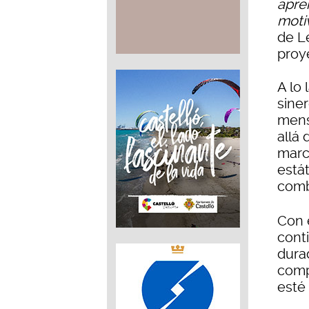
apre
motiv
de Le
proy
A lo 
siner
mens
allá
marc
estát
comb
Con 
cont
durad
comp
esté