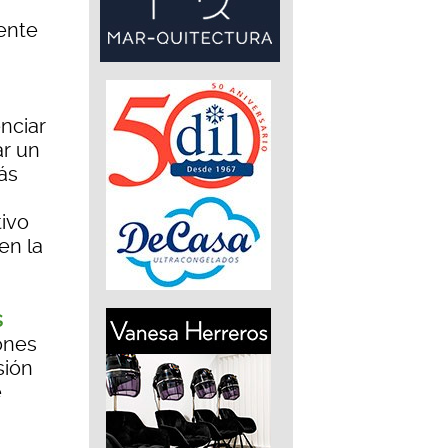
rente
enciar
ar un
ás
tivo
en la
s
ones
sión
e