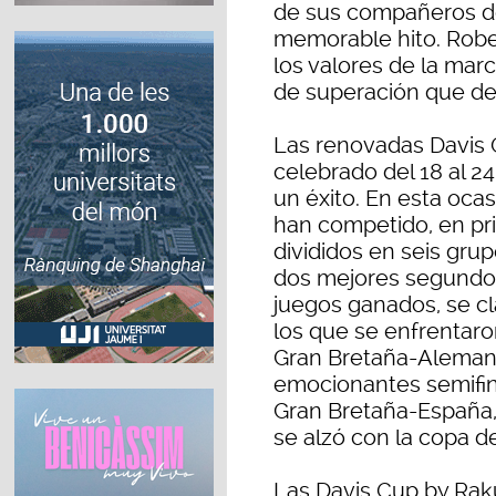
de sus compañeros de
memorable hito. Rob
los valores de la marc
de superación que d
Las renovadas Davis 
celebrado del 18 al 2
un éxito. En esta oca
han competido, en pri
divididos en seis grup
dos mejores segundos
juegos ganados, se cla
los que se enfrentaro
Gran Bretaña-Alemani
emocionantes semifin
Gran Bretaña-España,
se alzó con la copa d
Las Davis Cup by Raku