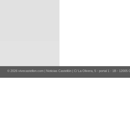
© 2026 vivecastellon.com | Noticias Castellón | C/ La Olivera, 5 - portal 1 - 1B - 12005 