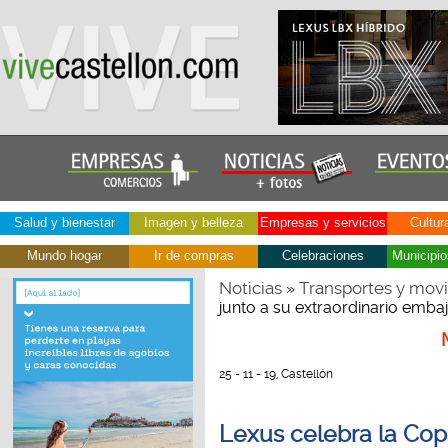
Salud y bienestar
Imagen y belleza
Empresas y servicios
Cultur
Mundo hogar
Ir de compras
Celebraciones
Municipio
Noticias
Transportes y movi
»
junto a su extraordinario emba
25 - 11 - 19, Castellón
Lexus celebra la Copa