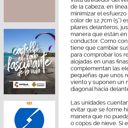
de la cabeza, en líne
minimizar el esfuerzo
color de 12,7cm (5”) e
pilares delanteros, jus
manera que están en lí
conductor. Como cons
tiene que cambiar su
para comprobar los r
alojadas en unas fin
complementan las eleg
pequeñas que unos ret
viento y suponen un m
diagonal hacia delant
Las unidades cuentan
evitar que se forme h
manera que no pueda
o copos de nieve. Si 