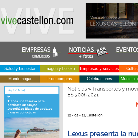
Salud y bienestar
Imagen y belleza
Empresas y servicios
Cultur
Mundo hogar
Ir de compras
Celebraciones
Municipio
Noticias
Transportes y movi
»
ES 300h 2021
12 - 02 - 21, Castellón
Lexus presenta la n