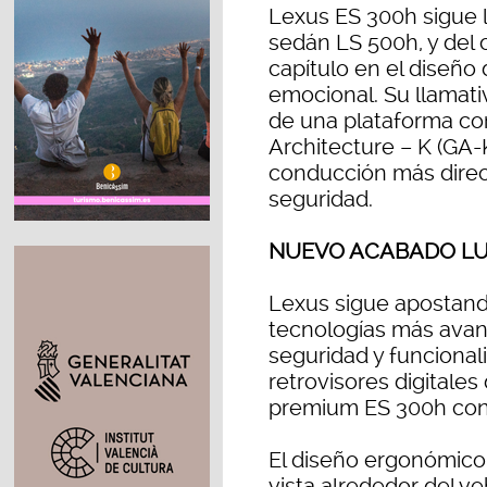
Lexus ES 300h sigue l
sedán LS 500h, y del
capítulo en el diseño
emocional. Su llamativ
de una plataforma c
Architecture – K (GA-
conducción más direc
seguridad.
NUEVO ACABADO LU
Lexus sigue apostando
tecnologías más avan
seguridad y funcional
retrovisores digitales 
premium ES 300h con
El diseño ergonómico
vista alrededor del v