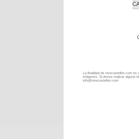
C
La finalidad de vivecastellon.com es 
imágenes. Si desea realizar alguna o
info@vivecastellon.com