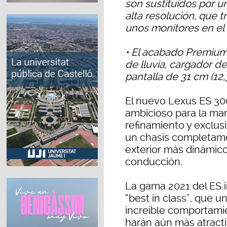
son sustituidos por 
alta resolución, que 
unos monitores en el i
• El acabado Premium 
de lluvia, cargador d
pantalla de 31 cm (12,3
El nuevo Lexus ES 3
ambicioso para la marc
refinamiento y exclus
un chasis completam
exterior más dinámic
conducción.
La gama 2021 del ES 
“best in class”, que u
increíble comportamie
harán aún más atract