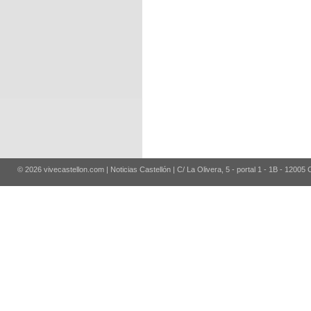
© 2026 vivecastellon.com | Noticias Castellón | C/ La Olivera, 5 - portal 1 - 1B - 12005 