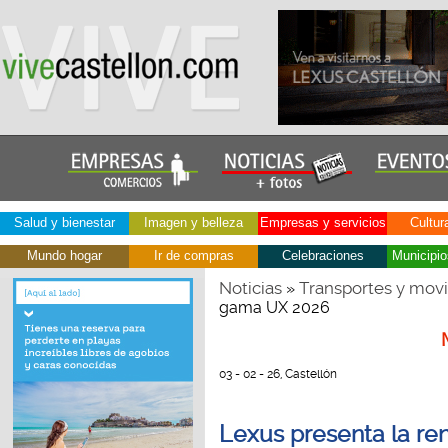
Salud y bienestar
Imagen y belleza
Empresas y servicios
Cultur
Mundo hogar
Ir de compras
Celebraciones
Municipio
Noticias
Transportes y movi
»
gama UX 2026
03 - 02 - 26, Castellón
Lexus presenta la r