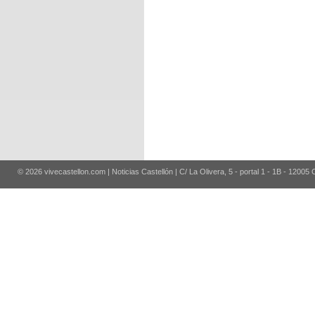
© 2026 vivecastellon.com | Noticias Castellón | C/ La Olivera, 5 - portal 1 - 1B - 12005 