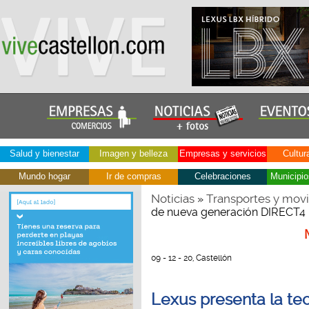
Salud y bienestar
Imagen y belleza
Empresas y servicios
Cultur
Mundo hogar
Ir de compras
Celebraciones
Municipio
Noticias
Transportes y movi
»
de nueva generación DIRECT4
09 - 12 - 20, Castellón
Lexus presenta la te