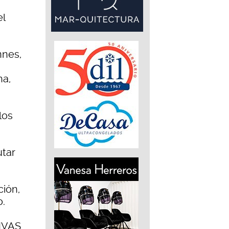
el
nnes,
a
ha,
los
utar
ción,
o.
IVAS