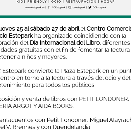
ueves 25 al sábado 27 de abril
el
Centro Comercia
cio Estepark
ha organizado coincidiendo con la
bración del
Día Internacional del Libro
, diferentes
idades gratuitas con el fin de fomentar la lectura
etener a niños y mayores.
C Estepark convierte la Plaza Estepark en un pun
ntro en torno a la lectura a través del ocio y del
etenimiento para todos los públicos.
posición y venta de libros con PETIT LONDONER,
ERIA ARGOT Y AIDA BOOKS.
entacuentos con Petit Londoner, Miguel Alayrac
el V. Brennes y con Duendelandia.