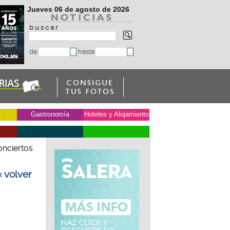
Jueves 06 de agosto de 2026
b u s c a r
de
hasta
a
Gastronomía
Hoteles y Alojamiento
onciertos
« volver