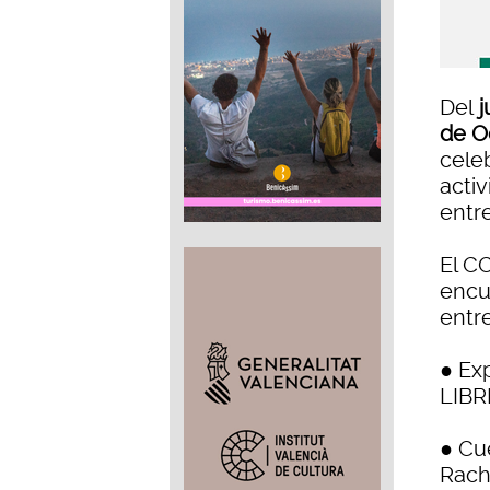
Del
j
de O
cele
activ
entr
El C
encue
entr
● Ex
LIBR
● Cu
Rach