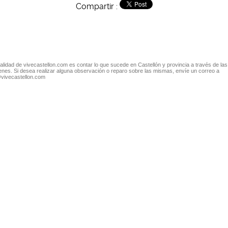
Compartir :
nalidad de vivecastellon.com es contar lo que sucede en Castellón y provincia a través de las
nes. Si desea realizar alguna observación o reparo sobre las mismas, envíe un correo a
@vivecastellon.com