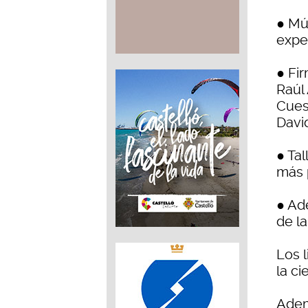
● Mú
expe
● Fi
Raúl 
Cues
David
● Tal
más 
● Ad
de la
Los l
la ci
Adem