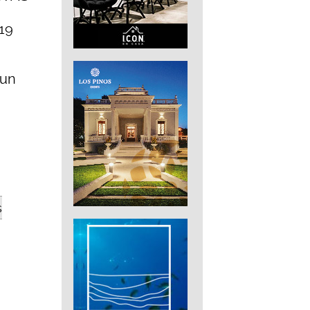
 19
 un
s