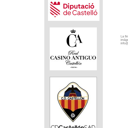
La fi
imáge
info