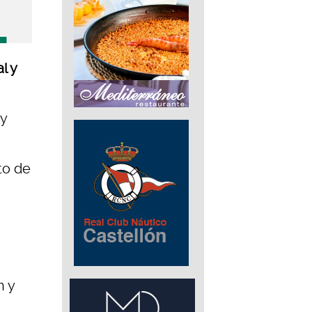
l y
 y
to de
h y