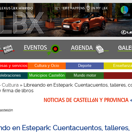
sas y servicios
Cultura y Ocio
Deporte
Enseñanz
elebraciones
Municipios Castellón
Mundo motor
Cultura
»
» Libreando en Estepark: Cuentacuentos, talleres, c
y firma de libros
NOTICIAS DE CASTELLóN Y PROVINCIA
Castellón
ndo en Estepark: Cuentacuentos, talleres,