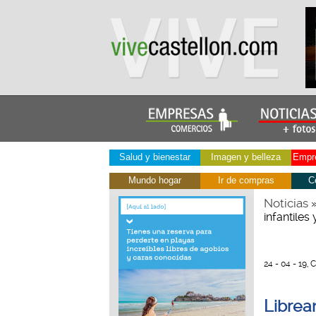
Salud y bienestar
Imagen y belleza
Empre
Mundo hogar
Ir de compras
C
Noticias
infantiles 
24 - 04 - 19, 
Librea