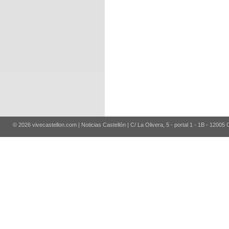
© 2026 vivecastellon.com | Noticias Castellón | C/ La Olivera, 5 - portal 1 - 1B - 12005 