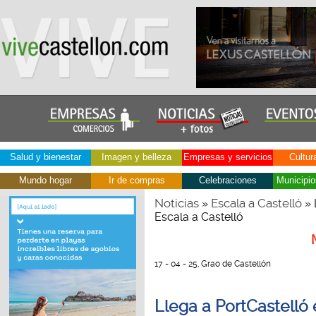
Salud y bienestar
Imagen y belleza
Empresas y servicios
Cultur
Mundo hogar
Ir de compras
Celebraciones
Municipio
Noticias
Escala a Castelló
»
» 
Escala a Castelló
17 - 04 - 25, Grao de Castellón
Llega a PortCastelló 