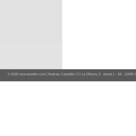
© 2026 vivecastellon.com | Noticias Castellón | C/ La Olivera, 5 - portal 1 - 1B - 12005 