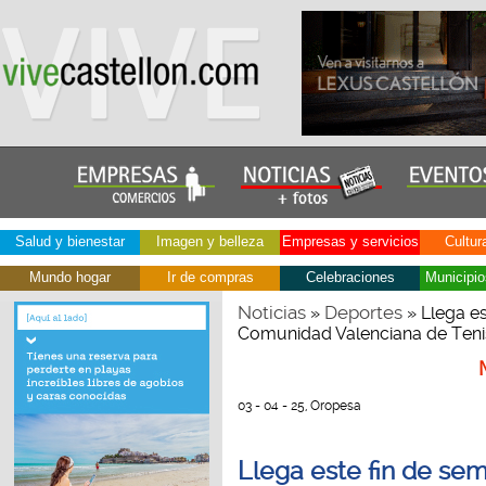
Salud y bienestar
Imagen y belleza
Empresas y servicios
Cultur
Mundo hogar
Ir de compras
Celebraciones
Municipio
Noticias
Deportes
»
» Llega e
Comunidad Valenciana de Teni
03 - 04 - 25, Oropesa
Llega este fin de se