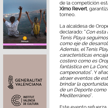
de la competición esta
Ximo Revert
, garanti
torneo.
La alcaldesa de Orop
declarado: “
Con esta 
Tenis Playa seguimos
como eje de desarrol
Además, el Tenis Pla
características encaj
costero como es Orop
fantástica en La Conc
campeonatos
”. Y aña
atraer eventos de es
brindar la oportunidad
de un Deporte como e
Mediterráneo
”.
Este evento refuerza e