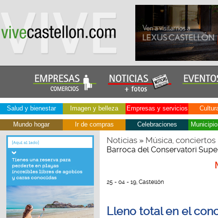
Salud y bienestar
Imagen y belleza
Empresas y servicios
Cultur
Mundo hogar
Ir de compras
Celebraciones
Municipio
Noticias
Música, conciertos
»
Barroca del Conservatori Supe
25 - 04 - 19, Castellón
Lleno total en el con