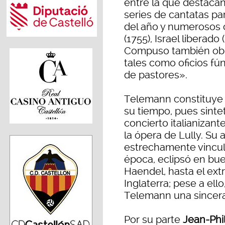
entre la que destaca
series de cantatas pa
del año y numerosos 
(1755), Israel liberado 
Compuso también obra
tales como oficios f
de pastores».
Telemann constituye
su tiempo, pues sinte
concierto italianizant
la ópera de Lully. Su 
estrechamente vincul
época, eclipsó en bu
Haendel, hasta el ext
Inglaterra; pese a el
Telemann una sincera
Por su parte
Jean-Phi