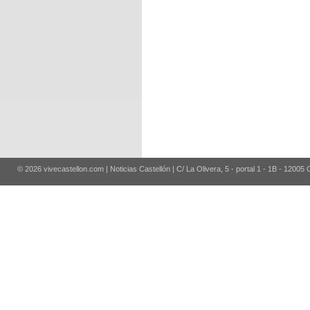
© 2026 vivecastellon.com | Noticias Castellón | C/ La Olivera, 5 - portal 1 - 1B - 12005 