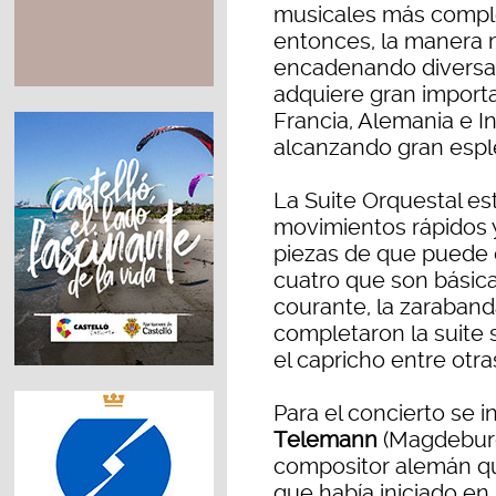
musicales más comple
entonces, la manera m
encadenando diversas 
adquiere gran importa
Francia, Alemania e I
alcanzando gran espl
La Suite Orquestal es
movimientos rápidos 
piezas de que puede e
cuatro que son básica
courante, la zarabanda
completaron la suite s
el capricho entre otra
Para el concierto se i
Telemann
(Magdeburg
compositor alemán q
que había iniciado en