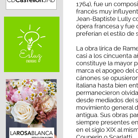
1764), fue un composit
francés muy influyen
Jean-Baptiste Lully 
ópera francesa y fue
preferían el estilo de
La obra lírica de Ram
casi a los cincuenta 
constituye la mayor p
marca el apogeo del c
cánones se opusieron 
italiana hasta bien ent
permanecieron olvidad
desde mediados del si
movimiento general d
antigua. Sus obras pa
siempre presentes en 
en el siglo XIX al mis
Couperin o Scarlatti.