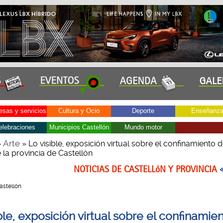
sas y servicios
Cultura y Ocio
Deporte
Enseñanz
elebraciones
Municipios Castellón
Mundo motor
Arte
»
» Lo visible, exposición virtual sobre el confinamiento d
e la provincia de Castellón
NOTICIAS DE CASTELLóN Y PROVINCIA
Castellón
ble, exposición virtual sobre el confinamie