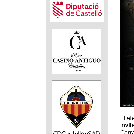
El e
invi
Carr