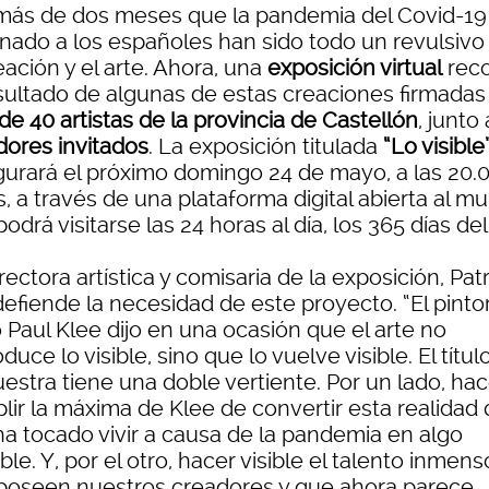
más de dos meses que la pandemia del Covid-19
inado a los españoles han sido todo un revulsivo
eación y el arte. Ahora, una
exposición virtual
rec
esultado de algunas de estas creaciones firmadas
e 40 artistas de la provincia de Castellón
, junto 
dores invitados
. La exposición titulada
“Lo visible
gurará el próximo domingo 24 de mayo, a las 20.
, a través de una plataforma digital abierta al m
odrá visitarse las 24 horas al día, los 365 días del
rectora artística y comisaria de la exposición, Patr
defiende la necesidad de este proyecto. “El pinto
 Paul Klee dijo en una ocasión que el arte no
duce lo visible, sino que lo vuelve visible. El títul
estra tiene una doble vertiente. Por un lado, hac
lir la máxima de Klee de convertir esta realidad
ha tocado vivir a causa de la pandemia en algo
ble. Y, por el otro, hacer visible el talento inmens
poseen nuestros creadores y que ahora parece