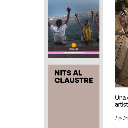
Una 
artis
La i