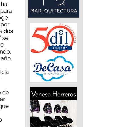
 ha
 para
oge
 por
a
dos
”
se
00
undo,
 año.
icia
r
o de
er
 que
o