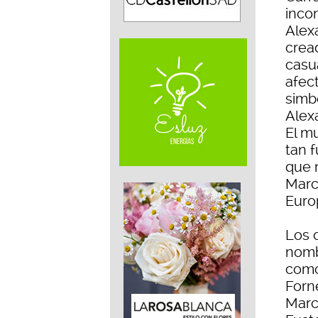
incon
Alexa
cread
casu
afec
simbó
Alex
El m
tan 
que n
Marc
Europ
Los 
nomb
como
Forn
Marce