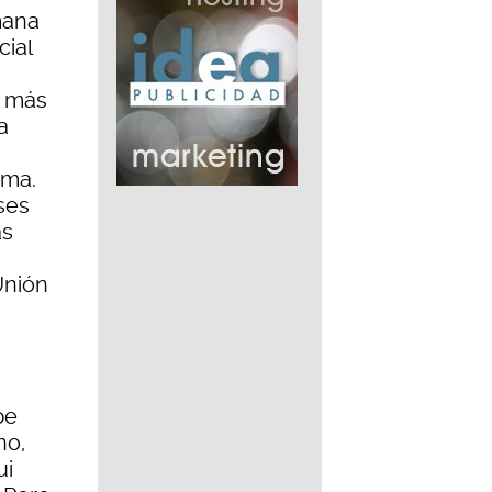
emana
cial
s más
a
ema.
ses
ás
Unión
pe
no,
ui