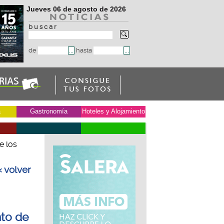
Jueves 06 de agosto de 2026
b u s c a r
de
hasta
a
Gastronomía
Hoteles y Alojamiento
e los
« volver
nto de