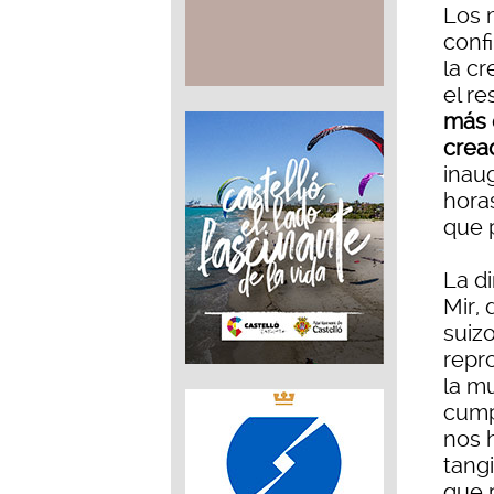
Los 
conf
la cr
el r
más d
crea
inau
horas
que p
La di
Mir, 
suizo
repro
la mu
cump
nos 
tangi
que 