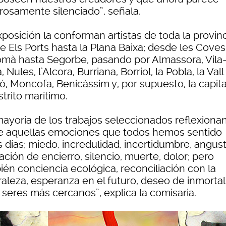
grosamente silenciado”, señala.
posición la conforman artistas de toda la provin
e Els Ports hasta la Plana Baixa; desde les Cove
omà hasta Segorbe, pasando por Almassora, Vila-
 Nules, l’Alcora, Burriana, Borriol, la Pobla, la Vall
ó, Moncofa, Benicàssim y, por supuesto, la capita
strito marítimo.
mayoría de los trabajos seleccionados reflexiona
e aquellas emociones que todos hemos sentido
 días; miedo, incredulidad, incertidumbre, angust
ción de encierro, silencio, muerte, dolor; pero
ién conciencia ecológica, reconciliación con la
raleza, esperanza en el futuro, deseo de inmortal
 seres más cercanos”, explica la comisaria.