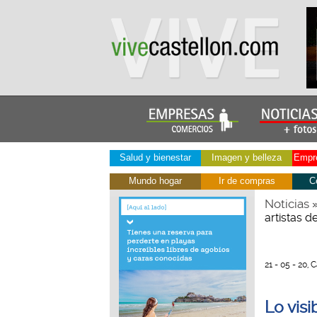
Salud y bienestar
Imagen y belleza
Empre
Mundo hogar
Ir de compras
C
Noticias
artistas d
21 - 05 - 20, 
Lo visi