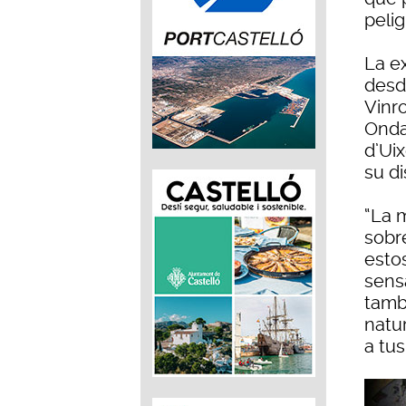
peli
La ex
desd
Vinr
Onda,
d’Uix
su di
“La 
sobr
estos
sensa
tamb
natu
a tus