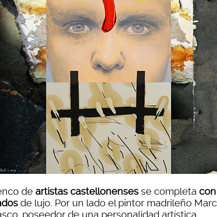
lenco de
artistas castellonenses
se completa
con
tados
de lujo. Por un lado el pintor madrileño Mar
asco, poseedor de una personalidad artística