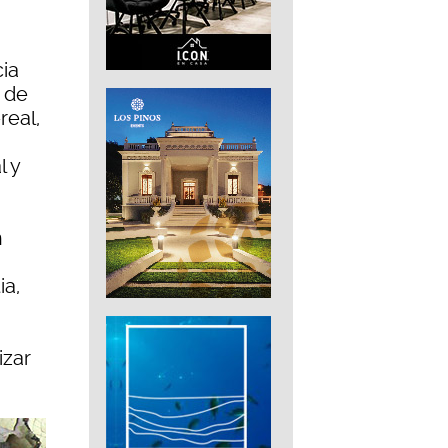
cia
s de
real,
l y
n
ia,
izar