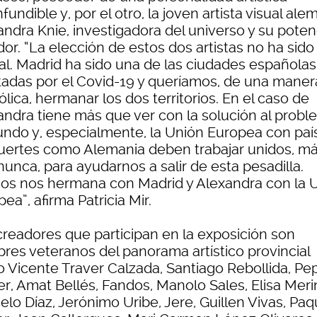
fundible y, por el otro, la joven artista visual al
ndra Knie, investigadora del universo y su poten
or. “La elección de estos dos artistas no ha sido
al. Madrid ha sido una de las ciudades española
tadas por el Covid-19 y queríamos, de una maner
lica, hermanar los dos territorios. En el caso de
andra tiene más que ver con la solución al probl
undo y, especialmente, la Unión Europea con paí
fuertes como Alemania deben trabajar unidos, m
unca, para ayudarnos a salir de esta pesadilla.
os nos hermana con Madrid y Alexandra con la 
ea”, afirma Patricia Mir.
creadores que participan en la exposición son
res veteranos del panorama artístico provincial
 Vicente Traver Calzada, Santiago Rebollida, Pe
er, Amat Bellés, Fandos, Manolo Sales, Elisa Meri
lo Díaz, Jerónimo Uribe, Jere, Guillen Vivas, Paq