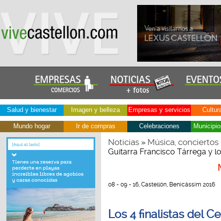
Salud y bienestar
Imagen y belleza
Empresas y servicios
Cultur
Mundo hogar
Ir de compras
Celebraciones
Municipio
Noticias
Música, conciertos
»
Guitarra Francisco Tárrega y 
08 - 09 - 16, Castellón, Benicàssim 2016
Los 4 finalistas del 