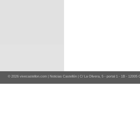
© 2026 vivecastellon.com | Noticias Castellón | C/ La Olivera, 5 - portal 1 - 1B - 12005 