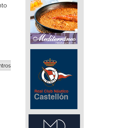
nto
ntros