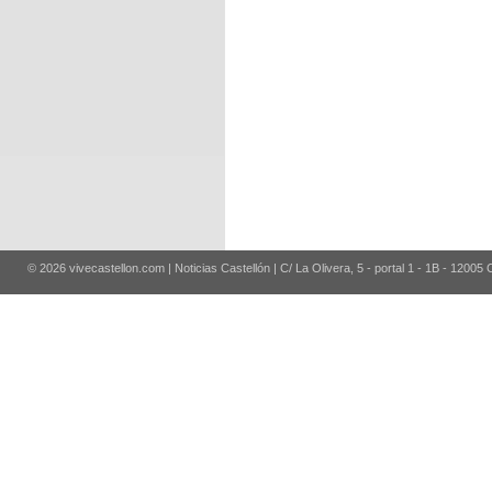
© 2026 vivecastellon.com | Noticias Castellón | C/ La Olivera, 5 - portal 1 - 1B - 12005 