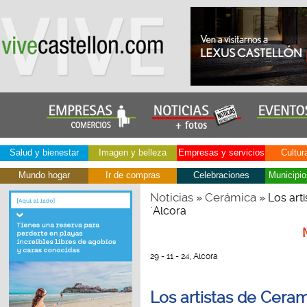
Salud y bienestar
Imagen y belleza
Empresas y servicios
Cultur
Mundo hogar
Ir de compras
Celebraciones
Municipio
Noticias
Cerámica
»
» Los art
´Alcora
29 - 11 - 24, Alcora
Los artistas de Cera