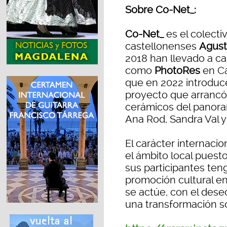
Sobre Co-Net_:
Co-Net_
es el colecti
castellonenses
Agust
2018 han llevado a ca
como
PhotoRes
en Ca
que en 2022 introdu
proyecto que arrancó 
cerámicos del panora
Ana Rod, Sandra Val 
El carácter internacio
el ámbito local pues
sus participantes teng
promoción cultural en
se actúe, con el deseo
una transformación soc