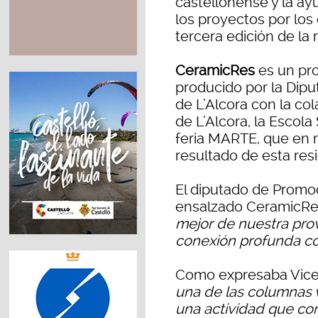
castellonense y la ay
los proyectos por los
tercera edición de la
CeramicRes
es un pro
producido por la Dipu
de L’Alcora con la co
de L’Alcora, la Escola
feria MARTE, que en 
resultado de esta resi
El diputado de Promoc
ensalzado CeramicRe
mejor de nuestra provi
conexión profunda co
Como expresaba Vicen
una de las columnas v
una actividad que con