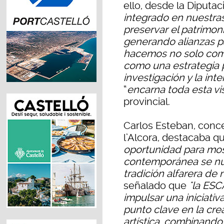
ello, desde la Diputac
integrado en nuestras 
preservar el patrimon
generando alianzas p
hacemos no solo como
como una estrategia pa
investigación y la int
“
encarna toda esta vi
provincial.
Carlos Esteban, conce
l’Alcora, destacaba qu
oportunidad para mos
contemporánea se nutr
tradición alfarera de n
señalado que
"la ESC
impulsar una iniciativ
punto clave en la cre
artística, combinando