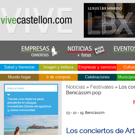
Salud y bienestar
Imagen y belleza
Empresas y servicios
Cultur
Mundo hogar
Ir de compras
Celebraciones
Municipio
Noticias
Festivales
»
» Los con
Benicàssim.pop
23 - 10 - 19, Benicàssim
Los conciertos de Ar