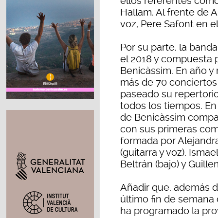
ellos referentes como
Hallam. Al frente de A
voz, Pere Safont en el
Por su parte, la band
el 2018 y compuesta 
Benicàssim. En año y 
más de 70 conciertos 
paseado su repertori
todos los tiempos. En
de Benicàssim compag
con sus primeras com
formada por Alejandra
(guitarra y voz), Ismae
Beltrán (bajo) y Guille
Añadir que, además de
último fin de semana 
ha programado la proy