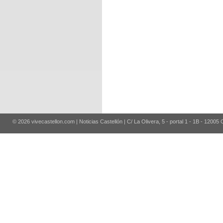
© 2026 vivecastellon.com | Noticias Castellón | C/ La Olivera, 5 - portal 1 - 1B - 12005 