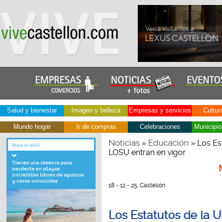
Salud y bienestar
Imagen y belleza
Empresas y servicios
Cultur
Mundo hogar
Ir de compras
Celebraciones
Municipio
Noticias
Educación
»
» Los Est
LOSU entran en vigor
18 - 12 - 25, Castellón
Los Estatutos de la U