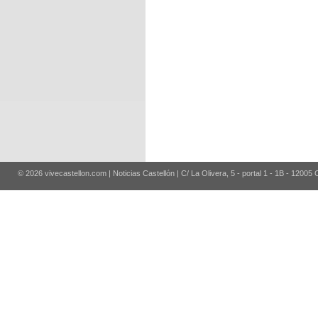
© 2026 vivecastellon.com | Noticias Castellón | C/ La Olivera, 5 - portal 1 - 1B - 12005 