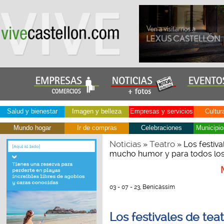
Salud y bienestar
Imagen y belleza
Empresas y servicios
Cultur
Mundo hogar
Ir de compras
Celebraciones
Municipio
Noticias
Teatro
»
» Los festiva
mucho humor y para todos los
03 - 07 - 23, Benicàssim
Los festivales de tea