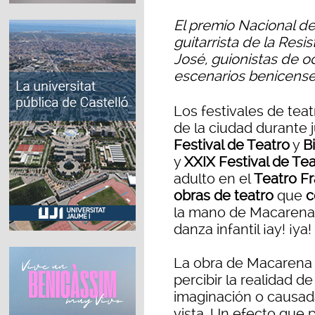
El premio Nacional de
guitarrista de la Resi
José, guionistas de o
escenarios benicense
Los festivales de tea
de la ciudad durante 
Festival de Teatro
y
B
y
XXIX Festival de T
adulto en el
Teatro Fr
obras de teatro
que
c
la mano de Macarena 
danza infantil ¡ay! ¡ya!
La obra de Macarena 
percibir la realidad d
imaginación o causada
vista. Un efecto que 