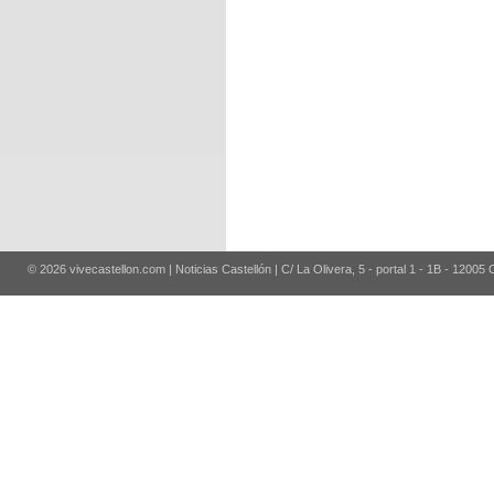
© 2026 vivecastellon.com | Noticias Castellón | C/ La Olivera, 5 - portal 1 - 1B - 12005 