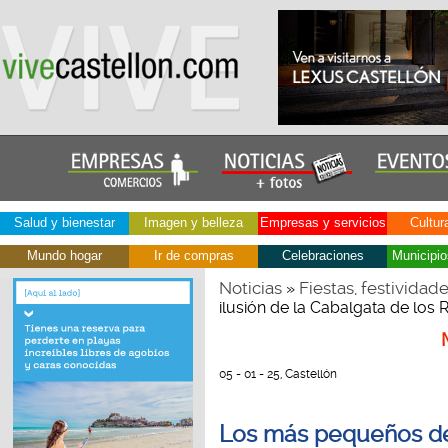
Salud y bienestar
Imagen y belleza
Empresas y servicios
Cultur
Mundo hogar
Ir de compras
Celebraciones
Municipio
Noticias
Fiestas, festividad
»
ilusión de la Cabalgata de lo
05 - 01 - 25, Castellón
Los más pequeños de C