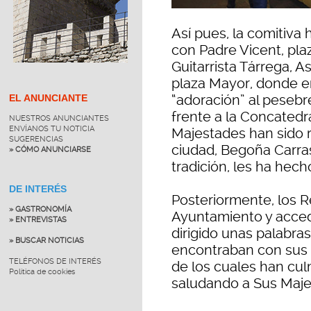
Así pues, la comitiva 
con Padre Vicent, pla
Guitarrista Tárrega, As
plaza Mayor, donde en
“adoración” al pesebr
EL ANUNCIANTE
frente a la Concatedra
NUESTROS ANUNCIANTES
ENVÍANOS TU NOTICIA
Majestades han sido r
SUGERENCIAS
ciudad, Begoña Carra
» CÓMO ANUNCIARSE
tradición, les ha hech
DE INTERÉS
Posteriormente, los 
» GASTRONOMÍA
Ayuntamiento y acced
» ENTREVISTAS
dirigido unas palabra
» BUSCAR NOTICIAS
encontraban con sus f
TELÉFONOS DE INTERÉS
de los cuales han cul
Política de cookies
saludando a Sus Majes