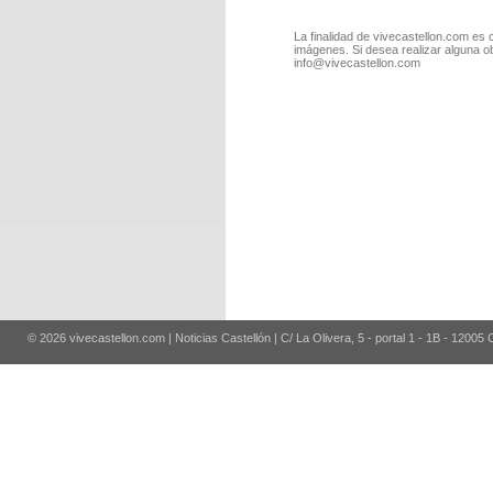
La finalidad de vivecastellon.com es 
imágenes. Si desea realizar alguna o
info@vivecastellon.com
© 2026 vivecastellon.com | Noticias Castellón | C/ La Olivera, 5 - portal 1 - 1B - 12005 